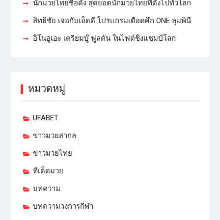
นักมวยไทยชื่อดัง สุดยอดนักมวยไทยที่ดังไปทั่วโลก
สิทธิชัย เจอกับเอ็ดดี โปรแกรมเดือดศึก ONE ลุมพินี
อิโนอูเอะ เตรียมบู๊ ฟูลตัน ในไฟต์ชิงแชมป์โลก
หมวดหมู่
UFABET
ข่าวมวยสากล
ข่าวมวยไทย
ทีเด็ดมวย
บทความ
บทความวงการกีฬา