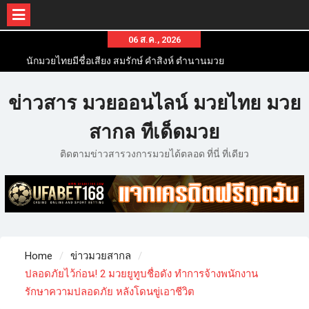
06 ส.ค., 2026
นักมวยไทยมีชื่อเสียง สมรักษ์ คำสิงห์ ตำนานมวย
สากลสมัครเล่นไทย
นักมวยไทยชื่อดัง สุดยอดนักมวยไทยที่ดังไปทั่วโลก
ข่าวสาร มวยออนไลน์ มวยไทย มวย
ข่าวมวยไทยโครตฮอต เว็บข่าวมวยในทุกๆแวดวงมี
ข่าวสารวงการมวยมากมาย
สากล ทีเด็ดมวย
ติดตามข่าวสารวงการมวยได้ตลอด ที่นี่ ที่เดียว
Home
ข่าวมวยสากล
ปลอดภัยไว้ก่อน! 2 มวยยูทูบชื่อดัง ทำการจ้างพนักงาน
รักษาความปลอดภัย หลังโดนขู่เอาชีวิต