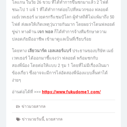
โลแกน ในวัย 26 ขวบ ที่ได้ทำการขึ้นชกมาแล้ว 2 ไฟต์
ชนะไป 1 แพ้ 1 ที่ได้ทำการต่อยไปที่หมวกของ ฟลอยด์
เมย์เวทเธอร์ มวยดรกรีแชมป์โลก ผู้ทำสถิติไม่แพ้มาถึง 50
ไฟต์ ส่งผลให้เกิดเหตุวุ่นวายกันมาก โดยผยว่าโดนฟลอยด์
ขู่ฆ่า ทางด้าน
เจก พอล
ก็ได้ทำการจ้างทีมรักษาความ
ปลอดภัยมืออาชีพ เข้ามาดูแลเป็นที่เรียบร้อย
โดยทาง
เลียวนาร์ด เอลเลอร์แบร์
ประธานของบริษัท เมย์
เวทเธอร์ ได้ออกมาชี้แจงว่า ฟลอยด์ พร้อมชกกับ
สองพี่น้อง โดยต่อให้แบบ 2 รุม 1 โดยที่ไม่มีเรื่องเงินมา
ข้องเกี่ยว ซึ่งอาจจะมีการไล่อัดสองพี่น้องแบบสิ้นท่าได้
ง่ายๆ
อ่านต่อได้ที่ >>>
https://www.fukudome1.com/
ข่าวมวยสากล
ข่าวมวยวันนี้
,
มวยสากล