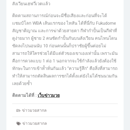
สังเวียนเฮฟวี่เวตเเล้ว
ติดตามสถานการณ์ก่อนจะมีชื่อเสียงและก่อนที่จะได้
เเชมป์โลก WBA เส้นแรกของ ไทสัน ได้ที่นี่กับ Fukudome
สัญชาติญาณ และการฆ่าด้วยสายตา กีฬากำปั้นเป็นกีฬาที่
ดูง่ายมาก ผู้ชาย 2 คนซัดกำปั้นกันบนสังเวียน คนไหนโดน
ซัดลงไปนอนนับ 10 ก่อนคนนั้นก็ปราชัยผู้ขึ้นต่อยไม่
สามารถให้ใครช่วยได้มีแต่ตัวของเขาเองเท่านั้น เพราะมัน
คือการดวลแบบ 1 ต่อ 1 นอกจากจะใช้กำลังแล้วยังต้องใช้
ทักษะในการเข้าห้ำหั่นกันเเล้ว “ความรู้สึก” คือสิ่งที่สามารถ
ทำให้สามารถตัดสินผลการชกได้ตั้งแต่ยังไม่ได้ชนนวมกัน
เลยด้วยซ้ำ
ติดตามได้ที่ :
เว็บข่าวมวย
ข่าวมวยสากล
ข่าวมวยสากล