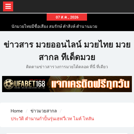
07 ส.ค., 2026
นักมวยไทยมีชื่อเสียง สมรักษ์ คำสิงห์ ตำนานมวย
สากลสมัครเล่นไทย
นักมวยไทยชื่อดัง สุดยอดนักมวยไทยที่ดังไปทั่วโลก
ข่าวสาร มวยออนไลน์ มวยไทย มวย
ข่าวมวยไทยโครตฮอต เว็บข่าวมวยในทุกๆแวดวงมี
ข่าวสารวงการมวยมากมาย
สากล ทีเด็ดมวย
ติดตามข่าวสารวงการมวยได้ตลอด ที่นี่ ที่เดียว
Home
ข่าวมวยสากล
ประวัติ ตำนานกำปั้นรุ่นเฮฟวี่เวท ไมค์ ไทสัน