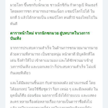
มวยโลก ขึ้นชกกับนักมวย ชาวเม็กซิกัน กัวดาลูเป้ พินเธอร์
โดยผลการชก สามารถเอาชนะน็อก แชมป์โลกไปได้ ใน
ยกที่ 5 แล้วได้กลายเป็น เเชมป์โลก คนที่10 ของไทยไปใน
ทันที
ดาราหน้าใหม่ จากนักชกมวย สู่บทบาทในวงการ
บันเทิง
จากการประสบความสำเร็จ ในด้านการชกมวยมามากมาย
ด้วยความที่สามารถ เป็นชายหนุ่ม หน้าตาดี มีบุคลิกที่โด
เด่น จึงทำให้ไป เข้าตาแมวมอง และได้ชักชวนมาเข้าสู่
วงการบันเทิง และบอกเลยว่า ก็ประสบความสำเร็จ ไม่แพ้
กันเลยทีเดียว
และได้มีผลงานชิ้นเอก กับค่ายเพลงดัง อย่างแกรมมี่ โดย
ได้ออกเทป โดยใช้ชื่อชุดว่า ร็อก เหน่อ ๆ และมีเพลงดัง ใน
ยุคนั้นก็คือ อ่อนซ้อม นอกจากนี้ ยังได้ถ่ายแบบ และเเสดง
ละคร หลายเรื่องต่อหลายเรื่อง กลายเป็นดาราชื่อดังไป
แล้ว อยู่ในวงวการมวยก็รุ่ง อยู่ในวงการบันเทิงงานก็ปัง