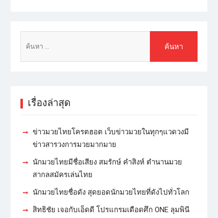
เรื่องล่าสุด
ข่าวมวยไทยโครตฮอต เว็บข่าวมวยในทุกๆแวดวงมี
ข่าวสารวงการมวยมากมาย
นักมวยไทยมีชื่อเสียง สมรักษ์ คำสิงห์ ตำนานมวย
สากลสมัครเล่นไทย
นักมวยไทยชื่อดัง สุดยอดนักมวยไทยที่ดังไปทั่วโลก
สิทธิชัย เจอกับเอ็ดดี โปรแกรมเดือดศึก ONE ลุมพินี