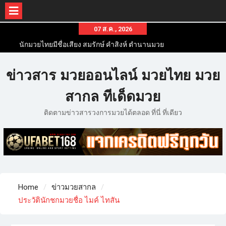
07 ส.ค., 2026
นักมวยไทยมีชื่อเสียง สมรักษ์ คำสิงห์ ตำนานมวย
สากลสมัครเล่นไทย
นักมวยไทยชื่อดัง สุดยอดนักมวยไทยที่ดังไปทั่วโลก
ข่าวสาร มวยออนไลน์ มวยไทย มวย
ข่าวมวยไทยโครตฮอต เว็บข่าวมวยในทุกๆแวดวงมี
ข่าวสารวงการมวยมากมาย
สากล ทีเด็ดมวย
ติดตามข่าวสารวงการมวยได้ตลอด ที่นี่ ที่เดียว
Home
ข่าวมวยสากล
ประวัตินักชกมวยชื่อ ไมค์ ไทสัน