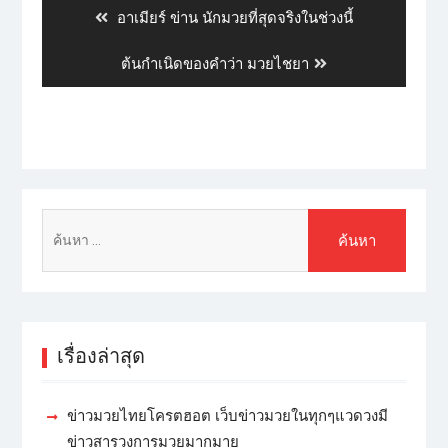
อาเมียร์ ข่าน นักมวยที่สุดจริงในช่วงนี้
ต้นกำเนิดของคำว่า มวยไชยา
เรื่องล่าสุด
ข่าวมวยไทยโครตฮอต เว็บข่าวมวยในทุกๆแวดวงมี
ข่าวสารวงการมวยมากมาย