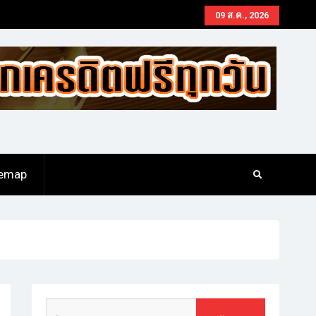
09 ส.ค., 2026
temap