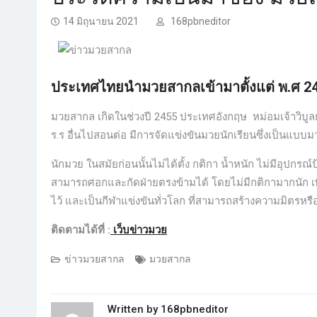
14 มิถุนายน 2021
168pbneditor
ประเทศไทยนำมวยสากลเข้ามาตั้งแต่ พ.ศ 2
มวยสากล เกิดในช่วงปี 2455 ประเทศอังกฤษ หม่อมเจ้าวิบูลย์ส
ร.ร อื่นไปสอนต่อ มีการจัดแข่งขันมวยนักเรียนซึ่งเป็นแบบ
นักมวย ในสมัยก่อนนั้นไม่ได้ตั้ง กติกา น้ำหนัก ไม่มีอุปกรณ์
สามารถศอกและกัดฝ่ายตรงข้ามได้ โดยไม่มีกติกามากนัก เพียงแ
ไว้ และเป็นกีฬาแข่งขันทั่วโลก ที่สามารถสร้างความมิตรหรือ
ติดตามได้ที่ :
เว็บข่าวมวย
ข่าวมวยสากล
มวยสากล
Written by
168pbneditor