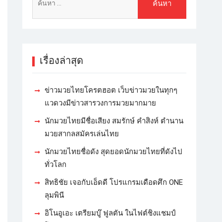
เรื่องล่าสุด
ข่าวมวยไทยโครตฮอต เว็บข่าวมวยในทุกๆ
แวดวงมีข่าวสารวงการมวยมากมาย
นักมวยไทยมีชื่อเสียง สมรักษ์ คำสิงห์ ตำนาน
มวยสากลสมัครเล่นไทย
นักมวยไทยชื่อดัง สุดยอดนักมวยไทยที่ดังไป
ทั่วโลก
สิทธิชัย เจอกับเอ็ดดี โปรแกรมเดือดศึก ONE
ลุมพินี
อิโนอูเอะ เตรียมบู๊ ฟูลตัน ในไฟต์ชิงแชมป์