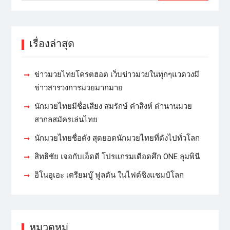
เรื่องล่าสุด
ข่าวมวยไทยโครตฮอต เว็บข่าวมวยในทุกๆแวดวงมี
ข่าวสารวงการมวยมากมาย
นักมวยไทยมีชื่อเสียง สมรักษ์ คำสิงห์ ตำนานมวย
สากลสมัครเล่นไทย
นักมวยไทยชื่อดัง สุดยอดนักมวยไทยที่ดังไปทั่วโลก
สิทธิชัย เจอกับเอ็ดดี โปรแกรมเดือดศึก ONE ลุมพินี
อิโนอูเอะ เตรียมบู๊ ฟูลตัน ในไฟต์ชิงแชมป์โลก
หมวดหมู่