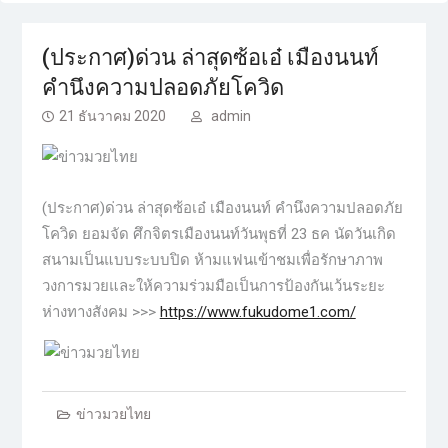
(ประกาศ)ด่วน ล่าสุดซ้อเอ๋ เมืองนนท์
คำนึงความปลอดภัยโควิด
21 ธันวาคม 2020
admin
(ประกาศ)ด่วน ล่าสุดซ้อเอ๋ เมืองนนท์ คำนึงความปลอดภัย
โควิด ยอมจัด ศึกจิตรเมืองนนท์วันพุธที่ 23 ธค นัดวันเกิด
สนามเป็นแบบระบบปิด ห้ามแฟนเข้าชมเพื่อรักษาภาพ
วงการมวยและให้ความร่วมมือเป็นการป้องกันเว้นระยะ
ห่างทางสังคม >>>
https://www.fukudome1.com/
ข่าวมวยไทย