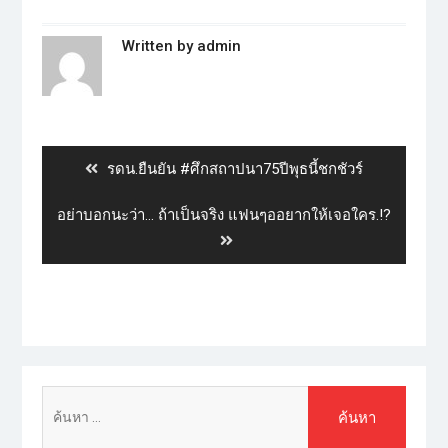
Written by
admin
รดน.ยืนยัน #ศึกสถาปนา75ปีพุธนี้ชกชัวร์
อย่าบอกนะว่า… ถ้าเป็นจริง แฟนๆออยากให้เจอใคร.!?