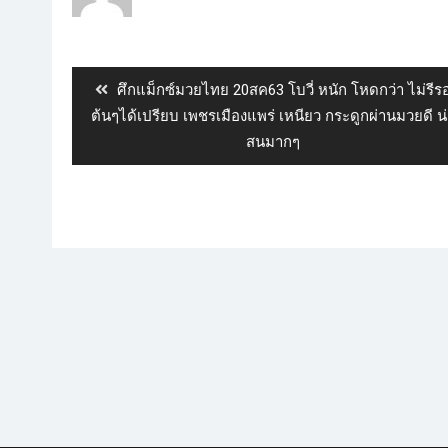
ศึกแม็กซ์มวยไทย 20สค63 โบวี่ หนัก โหดกว่า ไม่รีร
ต้นๆได้เปรียบ เพชรเมืองแพร่ เหนียว กระดูกผ่านมวยดี น่
สนมากๆ