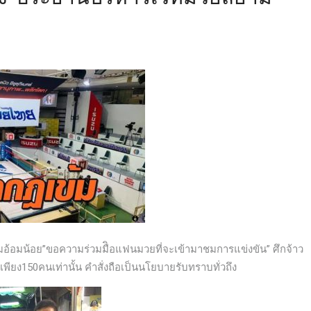
ามอ้อมน้อย​”ขอความร่วมมืิอแฟนมวยที่จะเข้ามาชมการแข่งขัน” ศึกจ้าว
พียง150คนเท่านั้น​ คำสั่งถือเป็นนโยบายรับทราบทั่วถึง