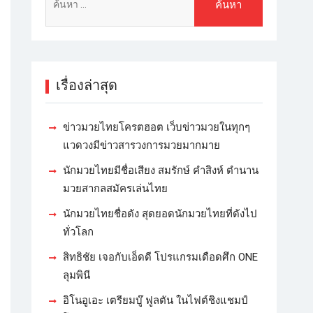
เรื่องล่าสุด
ข่าวมวยไทยโครตฮอต เว็บข่าวมวยในทุกๆ
แวดวงมีข่าวสารวงการมวยมากมาย
นักมวยไทยมีชื่อเสียง สมรักษ์ คำสิงห์ ตำนาน
มวยสากลสมัครเล่นไทย
นักมวยไทยชื่อดัง สุดยอดนักมวยไทยที่ดังไป
ทั่วโลก
สิทธิชัย เจอกับเอ็ดดี โปรแกรมเดือดศึก ONE
ลุมพินี
อิโนอูเอะ เตรียมบู๊ ฟูลตัน ในไฟต์ชิงแชมป์