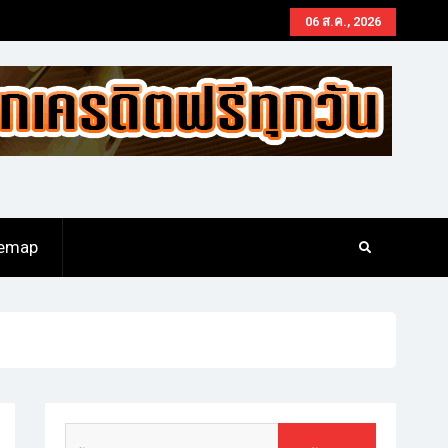
06 ส.ค., 2026
temap