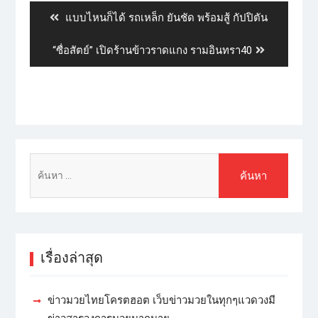
แบบไหนก็ได้ รถเหล็ก ยัน​ชัด​ พร้อม​สู้​ กัปปิ​ตัน​
“ซื่อสัตย์” เปิดร้านข้าวราดแกง รามอินทรา40
เรื่องล่าสุด
ข่าวมวยไทยโครตฮอต เว็บข่าวมวยในทุกๆแวดวงมี