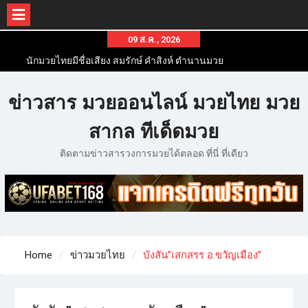
09 ส.ค., 2026
นักมวยไทยมีชื่อเสียง สมรักษ์ คำสิงห์ ตำนานมวย
สากลสมัครเล่นไทย
นักมวยไทยชื่อดัง สุดยอดนักมวยไทยที่ดังไปทั่วโลก
ข่าวสาร มวยออนไลน์ มวยไทย มวย
ข่าวมวยไทยโครตฮอต เว็บข่าวมวยในทุกๆแวดวงมี
ข่าวสารวงการมวยมากมาย
สากล ทีเด็ดมวย
ติดตามข่าวสารวงการมวยได้ตลอด ที่นี่ ที่เดียว
Home
ข่าวมวยไทย
บังสัน”เสกสรร​ อ.ขวัญเมือง”