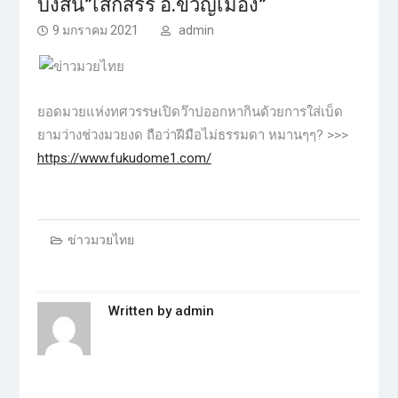
บังสัน”เสกสรร​ อ.ขวัญเมือง”
9 มกราคม 2021
admin
ยอดมวยแห่งทศวรรษเปิดว๊าปออกหากินด้วยการใส่เบ็ด​
ยามว่างช่วงมวยงด​ ถือว่าฝีมือไม่ธรรมดา​ หมานๆๆ? >>>
https://www.fukudome1.com/
ข่าวมวยไทย
Written by
admin