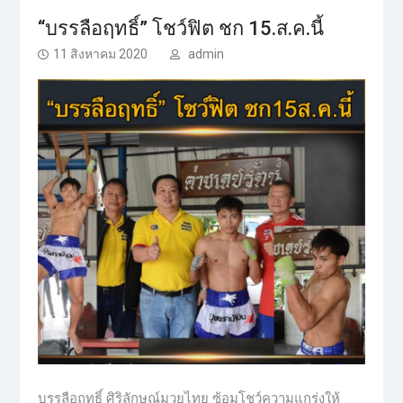
“บรรลือฤทธิ์” โชว์ฟิต ชก 15.ส.ค.นี้
11 สิงหาคม 2020
admin
บรรลือฤทธิ์ ศิริลักษณ์มวยไทย ซ้อมโชว์ความแกร่งให้