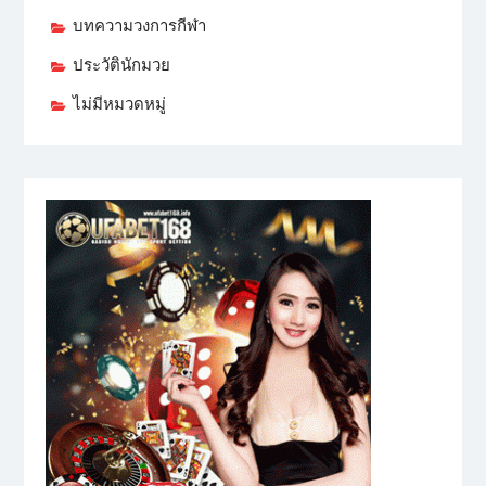
บทความวงการกีฬา
ประวัตินักมวย
ไม่มีหมวดหมู่