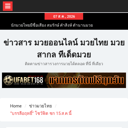
07 ส.ค., 2026
นักมวยไทยมีชื่อเสียง สมรักษ์ คำสิงห์ ตำนานมวย
สากลสมัครเล่นไทย
นักมวยไทยชื่อดัง สุดยอดนักมวยไทยที่ดังไปทั่วโลก
ข่าวสาร มวยออนไลน์ มวยไทย มวย
ข่าวมวยไทยโครตฮอต เว็บข่าวมวยในทุกๆแวดวงมี
ข่าวสารวงการมวยมากมาย
สากล ทีเด็ดมวย
ติดตามข่าวสารวงการมวยได้ตลอด ที่นี่ ที่เดียว
Home
ข่าวมวยไทย
“บรรลือฤทธิ์” โชว์ฟิต ชก 15.ส.ค.นี้