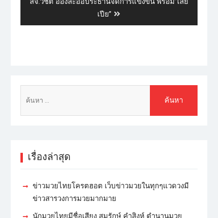
สจ.วิชิต​ อ่องละออประธานจัดการแข่งขัน​ พร้อม​”เสี่ย
เปีย”
เรื่องล่าสุด
ข่าวมวยไทยโครตฮอต เว็บข่าวมวยในทุกๆแวดวงมี
ข่าวสารวงการมวยมากมาย
นักมวยไทยมีชื่อเสียง สมรักษ์ คำสิงห์ ตำนานมวย