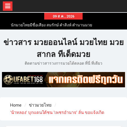
09 ส.ค., 2026
นักมวยไทยมีชื่อเสียง สมรักษ์ คำสิงห์ ตำนานมวย
สากลสมัครเล่นไทย
นักมวยไทยชื่อดัง สุดยอดนักมวยไทยที่ดังไปทั่วโลก
ข่าวสาร มวยออนไลน์ มวยไทย มวย
ข่าวมวยไทยโครตฮอต เว็บข่าวมวยในทุกๆแวดวงมี
ข่าวสารวงการมวยมากมาย
สากล ทีเด็ดมวย
ติดตามข่าวสารวงการมวยได้ตลอด ที่นี่ ที่เดียว
Home
ข่าวมวยไทย
‘น้าหลอง’ บุกแดนใต้ชน ‘เพชรอำนาจ’ ลั่น ขอแจ้งเกิด