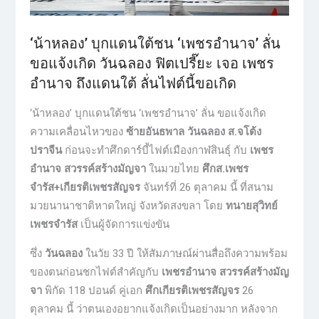
‘น้าหลอง’ บุกแดนใต้ชน ‘เพชรอำนาจ’ ลั่น
ขอแจ้งเกิด วัน​ฉลอง​ ฟิตเปรี๊ยะ​ เจอ​ ​เพชร​
อำนาจ​ ถึงแดนใต้ ลั่นไฟต์​นี้​ขอ​เกิด
‘น้าหลอง’ บุกแดนใต้ชน ‘เพชรอำนาจ’ ลั่น ขอแจ้งเกิด
ความเคลื่อนไหวของ
ซ้ายอันธพาล วัน​ฉลอง​ ส.จ​โต้ง​
ปราจีน
​ ก่อนจะทำศึกดาร์บี้ไฟต์เมืองกาฬสินธุ์ กับ
เพชร
อำนาจ สวรรค์สร้างมัญจา
ในมวยไทย
ศึกส.เพชร
จำรัส+เกียรติเพชรสัญจร
จันทร์ที่ 26 ตุลาคม นี้ ที่สนาม
มวยนานาชาติหาดใหญ่ จังหวัดสงขลา โดย
ทนายสุวิทย์
เพชรจำรัส
เป็นผู้จัดการแข่งขัน
ซึ่ง
วันฉลอง
ในวัย 33 ปี ให้​สัมภาษณ์​ผ่าน​สื่อ​ถึง​ความพร้อม​
ของ​ตน​ก่อน​ชก​ไฟต์​สำ​คัญกับ​
เพชร​อำนาจ​ สวรรค์​สร้าง​มัญ
จา
​ พิกัด​ 118 ​ปอนด์​ คู่เอก​
ศึก​เกียรติ​เพชร​สัญจร
​ 26​
ตุลาคม ​นี้​ ว่าตนเองอยากแจ้งเกิดเป็นอย่างมาก หลังจาก