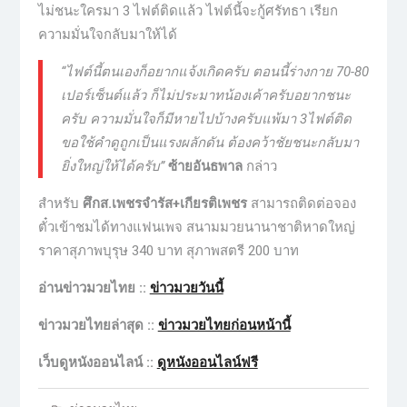
ไม่ชนะใครมา 3 ไฟต์ติดแล้ว ไฟต์นี้จะกู้ศรัทธา เรียก
ความมั่นใจกลับมาให้ได้
“ไฟต์​นี้​ตนเองก็​อยาก​แจ้งเกิด​ครับ​ ตอนนี้​ร่างกาย​ 70-80​
เปอร์เซ็นต์​แล้ว​ ก็​ไม่​ประมาท​น้อง​เค้า​ครับ​อยาก​ชนะ​
ครับ​ ความมั่นใจ​ก็​มีหายไป​บ้าง​ครับ​แพ้มา​ 3​ไฟต์​ติด​
ขอ​ใช้​คำดูถูก​เป็น​แรงผลักดัน​ ต้อง​คว้า​ชัยชนะ​กลับมา​
ยิ่งใหญ่​ให้​ได้​ครับ”
ซ้ายอันธพาล
กล่าว
สำหรับ
ศึกส.เพชรจำรัส+เกียรติเพชร
สามารถติดต่อจอง
ตั๋วเข้าชมได้ทางแฟนเพจ สนามมวยนานาชาติหาดใหญ่
ราคาสุภาพบุรุษ 340 บาท สุภาพสตรี 200 บาท
อ่านข่าวมวยไทย ::
ข่าวมวยวันนี้
ข่าวมวยไทยล่าสุด ::
ข่าวมวยไทยก่อนหน้านี้
เว็บดูหนังออนไลน์ ::
ดูหนังออนไลน์ฟรี