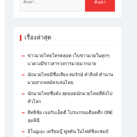
เรื่องล่าสุด
ข่าวมวยไทยโครตฮอต เว็บข่าวมวยในทุกๆ
แวดวงมีข่าวสารวงการมวยมากมาย
นักมวยไทยมีชื่อเสียง สมรักษ์ คำสิงห์ ตำนาน
มวยสากลสมัครเล่นไทย
นักมวยไทยชื่อดัง สุดยอดนักมวยไทยที่ดังไป
ทั่วโลก
สิทธิชัย เจอกับเอ็ดดี โปรแกรมเดือดศึก ONE
ลุมพินี
อิโนอูเอะ เตรียมบู๊ ฟูลตัน ในไฟต์ชิงแชมป์