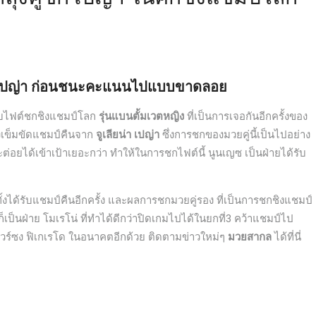
ัด เปญ่า ก่อนชนะคะแนนไปแบบขาดลอย
บไฟต์ชกชิงแชมป์โลก
รุ่นแบนตั้มเวตหญิง
ที่เป็นการเจอกันอีกครั้งของ
งเข็มขัดแชมป์คืนจาก
จูเลียน่า เปญ่า
ซึ่งการชกของมวยคู่นี้เป็นไปอย่าง
ะต่อยได้เข้าเป้าเยอะกว่า ทำให้ในการชกไฟต์นี้ นูนเญซ เป็นฝ่ายได้รับ
งได้รับแชมป์คืนอีกครั้ง และผลการชกมวยคู่รอง ที่เป็นการชกชิงแชมป์
เป็นฝ่าย โมเรโน่ ที่ทำได้ดีกว่าปิดเกมไปได้ในยกที่3 คว้าแชมป์ไป
เดแวร์ซง ฟิเกเรโด ในอนาคตอีกด้วย ติดตามข่าวใหม่ๆ
มวยสากล
ได้ที่นี่