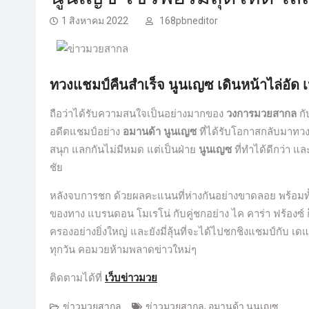
1 สิงหาคม 2022
168pbneditor
ทวงแชมป์คืนสำเร็จ นูนเญซ เดินหน้าไล่อ
ถือว่าได้รับความสนใจเป็นอย่างมากของ
วงการมวยสากล
กั
อดีตแชมป์อย่าง
อมานด้า นูนเญซ
ที่ได้รับโอกาสกลับมาทว
สนุก แลกกันไม่มีหมด แต่เป็นฝ่าย
นูนเญซ
ที่ทำได้ดีกว่า แล
ชัย
หลังจบการชก ด้วยผลคะแนนที่ห่างกันอย่างขาดลอย พร้อมทั้
ของทาง แบรนดอน โมเรโน่ กับคู่ชกอย่าง ไค คาร่า ฟร้องซ์ ก็
ครองอย่างยิ่งใหญ่ และยังมี่ลุ้นที่จะได้ไปชกชิงแชมป์กับ 
ทุกวัน คอมวยห้ามพลาดข่าวใหม่ๆ
ติดตามได้ที่
เว็บข่าวมวย
ข่าวมวยสากล
ข่าวมวยสากล
,
อมานด้า นูนเญซ