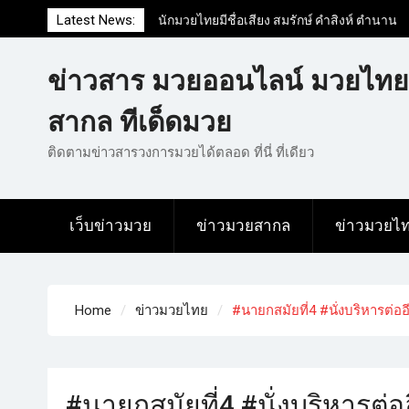
มวยสากลสมัครเล่นไทย
Latest News:
นักมวยไทยชื่อดัง สุดยอดนักมวยไทยที่ดังไป
ทั่วโลก
ข่าวสาร มวยออนไลน์ มวยไทย
ข่าวมวยไทยโครตฮอต เว็บข่าวมวยในทุกๆ
แวดวงมีข่าวสารวงการมวยมากมาย
สากล ทีเด็ดมวย
ติดตามข่าวสารวงการมวยได้ตลอด ที่นี่ ที่เดียว
เว็บข่าวมวย
ข่าวมวยสากล
ข่าวมวยไ
Home
ข่าวมวยไทย
#นายกสมัยที่4 #นั่งบริหารต่ออ
#นายกสมัยที่4 #นั่งบริหารต่อ