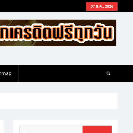
07 ส.ค., 2026
temap