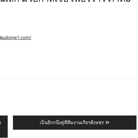
fukudome1.com/
ย
เป็นอีกกนึ่งคู่ที่ทีมงานเกียรติเพชร