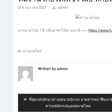
6 มกราคม 2021
admin
หากมวยไทย 7 สี กลับมาชกได้ตามปกติ >>>
https://www.
ข่าวมวยไทย
Written by
admin
ที่สุดแห่งนักมวย! ยอดมวย3แบบ มวยสากลอาชีพ,มว
สากลสมัครเล่น,ยอดมวยไทย