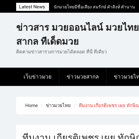
Latest News:
นักมวยไทยมีชื่อเสียง สมรักษ์ คำสิงห์ ตำนาน
มวยสากลสมัครเล่นไทย
นักมวยไทยชื่อดัง สุดยอดนักมวยไทยที่ดังไป
ข่าวสาร มวยออนไลน์ มวยไทย
ทั่วโลก
ข่าวมวยไทยโครตฮอต เว็บข่าวมวยในทุกๆ
สากล ทีเด็ดมวย
แวดวงมีข่าวสารวงการมวยมากมาย
ติดตามข่าวสารวงการมวยได้ตลอด ที่นี่ ที่เดียว
เว็บข่าวมวย
ข่าวมวยสากล
ข่าวมวยไ
Home
ข่าวมวยไทย
ทีมงาน เกียรติเพชร เผย ทักษิณ
ทีมงาน เกียรติเพชร เผย ทักษิ