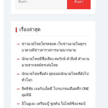
เรื่องล่าสุด
ข่าวมวยไทยโครตฮอต เว็บข่าวมวยในทุกๆ
แวดวงมีข่าวสารวงการมวยมากมาย
นักมวยไทยมีชื่อเสียง สมรักษ์ คำสิงห์ ตำนาน
มวยสากลสมัครเล่นไทย
นักมวยไทยชื่อดัง สุดยอดนักมวยไทยที่ดังไป
ทั่วโลก
สิทธิชัย เจอกับเอ็ดดี โปรแกรมเดือดศึก ONE
ลุมพินี
อิโนอูเอะ เตรียมบู๊ ฟูลตัน ในไฟต์ชิงแชมป์