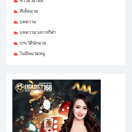
ข่าวมวยไทย
ทีเด็ดมวย
บทความ
บทความวงการกีฬา
ประวัตินักมวย
ไม่มีหมวดหมู่