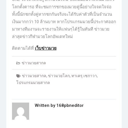
โลกตั้งตารอ ที่จะชมการชกของมวยคู่นี้อย่างใจจดใจจ่อ
ทั้งนี้นักชกทั้งคู่หากชกกันจริงจะได้รับค่าตัวที่เป็นจำนวน
เงินมากกว่า 10 ล้านบาท หากโปรแกรมมวยนี้ประกาศออก
มาทางทีมงานจะรายงานให้แฟนๆได้รู้ในทันที ข่าวมวย
ล่าสุดข่าวกีฬามวยโลกอัพเดทใหม่
ติดตามได้ที่
เว็บข่าวมวย
ข่าวมวยสากล
ข่าวมวยสากล
,
ข่าวมวยโลก
,
ทาเครุ เซกาวา
,
โปรแกรมมวยสากล
Written by
168pbneditor