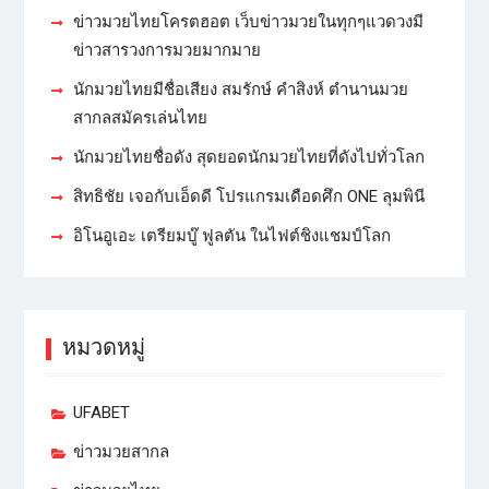
ข่าวมวยไทยโครตฮอต เว็บข่าวมวยในทุกๆแวดวงมี
ข่าวสารวงการมวยมากมาย
นักมวยไทยมีชื่อเสียง สมรักษ์ คำสิงห์ ตำนานมวย
สากลสมัครเล่นไทย
นักมวยไทยชื่อดัง สุดยอดนักมวยไทยที่ดังไปทั่วโลก
สิทธิชัย เจอกับเอ็ดดี โปรแกรมเดือดศึก ONE ลุมพินี
อิโนอูเอะ เตรียมบู๊ ฟูลตัน ในไฟต์ชิงแชมป์โลก
หมวดหมู่
UFABET
ข่าวมวยสากล