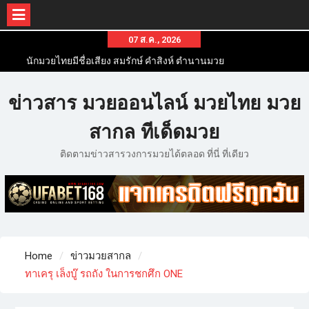
07 ส.ค., 2026
นักมวยไทยมีชื่อเสียง สมรักษ์ คำสิงห์ ตำนานมวย
สากลสมัครเล่นไทย
นักมวยไทยชื่อดัง สุดยอดนักมวยไทยที่ดังไปทั่วโลก
ข่าวสาร มวยออนไลน์ มวยไทย มวย
ข่าวมวยไทยโครตฮอต เว็บข่าวมวยในทุกๆแวดวงมี
ข่าวสารวงการมวยมากมาย
สากล ทีเด็ดมวย
ติดตามข่าวสารวงการมวยได้ตลอด ที่นี่ ที่เดียว
Home
ข่าวมวยสากล
ทาเครุ เล็งบู๊ รถถัง ในการชกศึก ONE