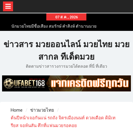
07 ส.ค., 2026
นักมวยไทยมีชื่อเสียง สมรักษ์ คำสิงห์ ตำนานมวย
สากลสมัครเล่นไทย
นักมวยไทยชื่อดัง สุดยอดนักมวยไทยที่ดังไปทั่วโลก
ข่าวสาร มวยออนไลน์ มวยไทย มวย
ข่าวมวยไทยโครตฮอต เว็บข่าวมวยในทุกๆแวดวงมี
ข่าวสารวงการมวยมากมาย
สากล ทีเด็ดมวย
ติดตามข่าวสารวงการมวยได้ตลอด ที่นี่ ที่เดียว
Home
ข่าวมวยไทย
ต้นปีหน้าเจอกันแน่ รถถัง จิตรเมืองนนท์ ดวลเดือด ดิมิเท
รียส จอห์นสัน ศึกที่แฟนมวยรอคอย