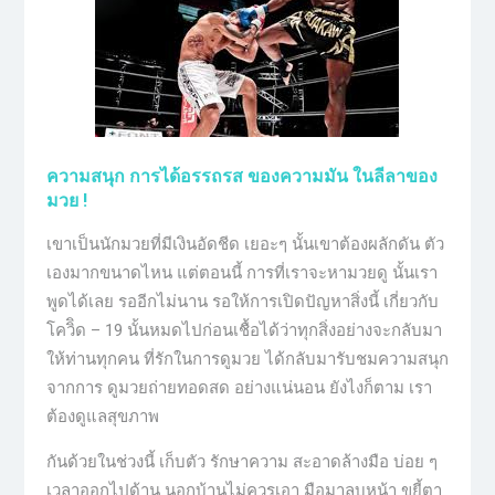
ความสนุก การได้อรรถรส ของความมัน ในลีลาของ
มวย !
เขาเป็นนักมวยที่มีเงินอัดชีด เยอะๆ นั้นเขาต้องผลักดัน ตัว
เองมากขนาดไหน แต่ตอนนี้ การที่เราจะหามวยดู นั้นเรา
พูดได้เลย รออีกไม่นาน รอให้การเปิดปัญหาสิ่งนี้ เกี่ยวกับ
โควิิด – 19 นั้นหมดไปก่อนเชื้อได้ว่าทุกสิ่งอย่างจะกลับมา
ให้ท่านทุกคน ที่รักในการดูมวย ได้กลับมารับชมความสนุก
จากการ ดูมวยถ่ายทอดสด อย่างแน่นอน ยังไงก็ตาม เรา
ต้องดูแลสุขภาพ
กันด้วยในช่วงนี้ เก็บตัว รักษาความ สะอาดล้างมือ บ่อย ๆ
เวลาออกไปด้าน นอกบ้านไม่ควรเอา มือมาลูบหน้า ขยี้ตา