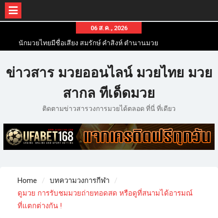
06 ส.ค., 2026
นักมวยไทยมีชื่อเสียง สมรักษ์ คำสิงห์ ตำนานมวย
สากลสมัครเล่นไทย
นักมวยไทยชื่อดัง สุดยอดนักมวยไทยที่ดังไปทั่วโลก
ข่าวสาร มวยออนไลน์ มวยไทย มวย
ข่าวมวยไทยโครตฮอต เว็บข่าวมวยในทุกๆแวดวงมี
ข่าวสารวงการมวยมากมาย
สากล ทีเด็ดมวย
ติดตามข่าวสารวงการมวยได้ตลอด ที่นี่ ที่เดียว
Home
บทความวงการกีฬา
ดูมวย การรับชมมวยถ่ายทอดสด หรือดูที่สนามได้อารมณ์
ที่แตกต่างกัน !