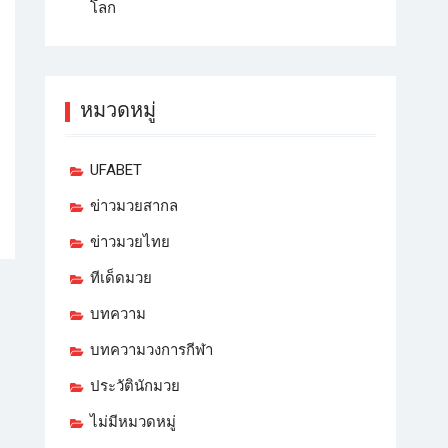
โลก
หมวดหมู่
UFABET
ข่าวมวยสากล
ข่าวมวยไทย
ทีเด็ดมวย
บทความ
บทความวงการกีฬา
ประวัตินักมวย
ไม่มีหมวดหมู่