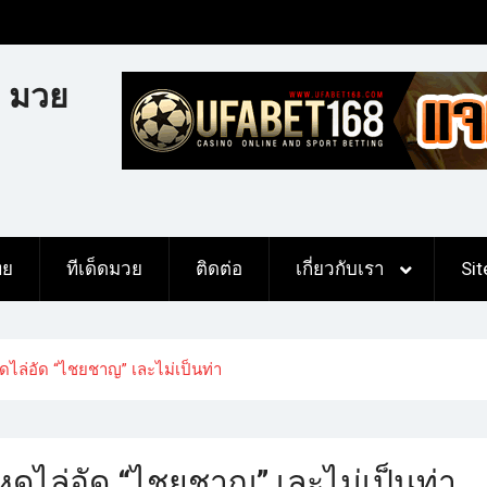
 มวย
ทย
ทีเด็ดมวย
ติดต่อ
เกี่ยวกับเรา
Si
หดไล่อัด “ไชยชาญ” เละไม่เป็นท่า
โหดไล่อัด “ไชยชาญ” เละไม่เป็นท่า