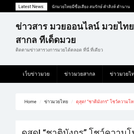
Latest News:
นักมวยไทยมีชื่อเสียง สมรักษ์ คำสิงห์ ตำนาน
มวยสากลสมัครเล่นไทย
นักมวยไทยชื่อดัง สุดยอดนักมวยไทยที่ดังไป
ข่าวสาร มวยออนไลน์ มวยไทย
ทั่วโลก
ข่าวมวยไทยโครตฮอต เว็บข่าวมวยในทุกๆ
สากล ทีเด็ดมวย
แวดวงมีข่าวสารวงการมวยมากมาย
ติดตามข่าวสารวงการมวยได้ตลอด ที่นี่ ที่เดียว
เว็บข่าวมวย
ข่าวมวยสากล
ข่าวมวยไ
Home
ข่าวมวยไทย
ดุสุด! “ชาติมังกร” โชว์ความโ
ดุสุด! “ชาติมังกร” โชว์ความ