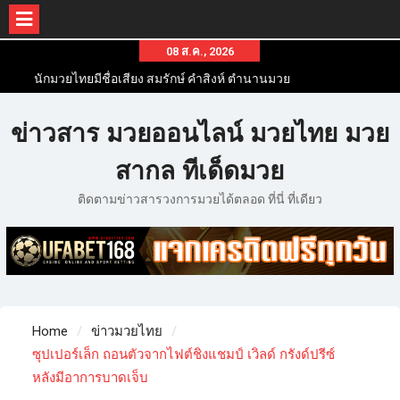
08 ส.ค., 2026
นักมวยไทยมีชื่อเสียง สมรักษ์ คำสิงห์ ตำนานมวย
สากลสมัครเล่นไทย
นักมวยไทยชื่อดัง สุดยอดนักมวยไทยที่ดังไปทั่วโลก
ข่าวสาร มวยออนไลน์ มวยไทย มวย
ข่าวมวยไทยโครตฮอต เว็บข่าวมวยในทุกๆแวดวงมี
ข่าวสารวงการมวยมากมาย
สากล ทีเด็ดมวย
ติดตามข่าวสารวงการมวยได้ตลอด ที่นี่ ที่เดียว
Home
ข่าวมวยไทย
ซุปเปอร์เล็ก ถอนตัวจากไฟต์ชิงแชมป์ เวิลด์ กรังด์ปรีซ์
หลังมีอาการบาดเจ็บ