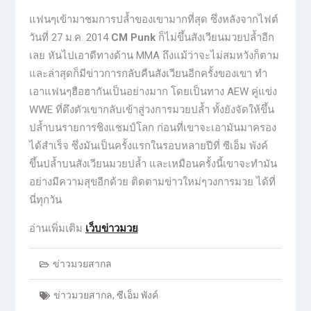
แฟนๆเข้ามาชมการปล้ำของเขามากที่สุด ซึ่งหลังจากไฟต์
วันที่ 27 ม.ค. 2014
CM Punk
ก็ไม่ขึ้นสังเวียนมวยปล้ำอีก
เลย หันไปเอาดีทางด้าน MMA ถึงแม้ว่าจะไม่สมหวังก็ตาม
และล่าสุดก็มีข่าวการกลับคืนสังเวียนอีกครั้งของเขา ทำ
เอาแฟนๆฮือฮากันเป็นอย่างมาก โดยเป็นทาง AEW คู่แข่ง
WWE ที่ดึงตัวเขากลับเข้าสู่วงการมวยปล้ำ ทั้งยังจัดให้ขึ้น
ปล้ำบนรายการชิงแชมป์โลก ก่อนที่เขาจะเอามันมาครอง
ได้สำเร็จ ซึ่งมันเป็นครั้งแรกในรอบหลายปีที่ ซีเอ็ม พังค์
ขึ้นปล้ำบนสังเวียนมวยปล้ำ และเหมือนครั้งนี้เขาจะทำมัน
อย่างมีความสุขอีกด้วย ติดตามข่าวใหม่ๆวงการมวย ได้ที่
นี่ทุกวัน
อ่านเพิ่มเติม
เว็บข่าวมวย
ข่าวมวยสากล
ข่าวมวยสากล
,
ซีเอ็ม พังค์