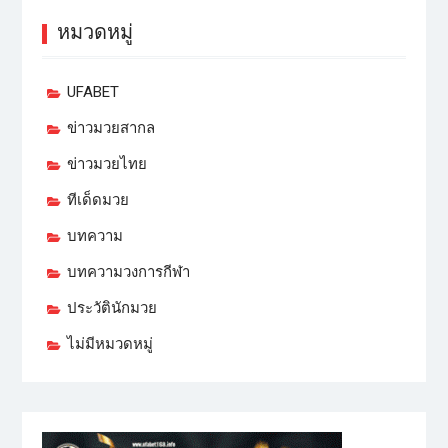
หมวดหมู่
UFABET
ข่าวมวยสากล
ข่าวมวยไทย
ทีเด็ดมวย
บทความ
บทความวงการกีฬา
ประวัตินักมวย
ไม่มีหมวดหมู่