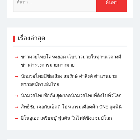
เรื่องล่าสุด
ข่าวมวยไทยโครตฮอต เว็บข่าวมวยในทุกๆแวดวงมี
ข่าวสารวงการมวยมากมาย
นักมวยไทยมีชื่อเสียง สมรักษ์ คำสิงห์ ตำนานมวย
สากลสมัครเล่นไทย
นักมวยไทยชื่อดัง สุดยอดนักมวยไทยที่ดังไปทั่วโลก
สิทธิชัย เจอกับเอ็ดดี โปรแกรมเดือดศึก ONE ลุมพินี
อิโนอูเอะ เตรียมบู๊ ฟูลตัน ในไฟต์ชิงแชมป์โลก