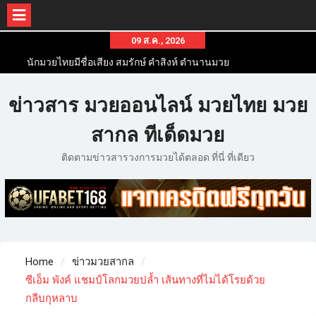
09 ส.ค., 2026
นักมวยไทยมีชื่อเสียง สมรักษ์ คำสิงห์ ตำนานมวย
สากลสมัครเล่นไทย
นักมวยไทยชื่อดัง สุดยอดนักมวยไทยที่ดังไปทั่วโลก
ข่าวสาร มวยออนไลน์ มวยไทย มวย
ข่าวมวยไทยโครตฮอต เว็บข่าวมวยในทุกๆแวดวงมี
ข่าวสารวงการมวยมากมาย
สากล ทีเด็ดมวย
ติดตามข่าวสารวงการมวยได้ตลอด ที่นี่ ที่เดียว
Home
ข่าวมวยสากล
ซีเอ็ม พังค์ แชมป์โลกมวยปล้ำ เส้นทางที่ไม่ได้โรยด้วย
กลีบกุหลาบ