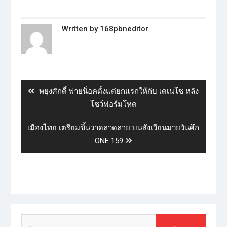
Written by
168pbneditor
พยุงศักดิ์ พ่ายน็อคตั้งแต่ยกแรกให้กับ เดเนโซ หลัง
โชว์ฟอร์มโหด
เมืองไทย เตรียมขึ้นวาดลวดลาย บนสังเวียนมวยวันศึก
ONE 159