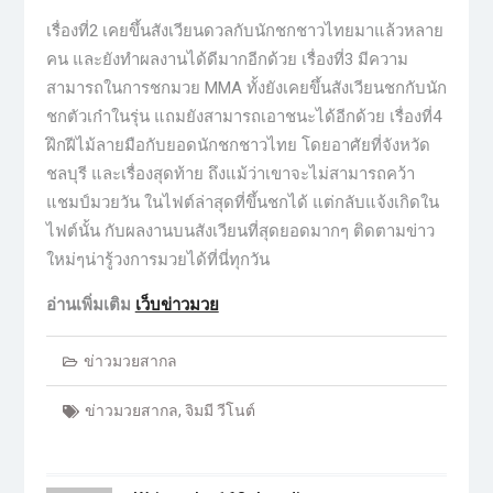
เรื่องที่2 เคยขึ้นสังเวียนดวลกับนักชกชาวไทยมาแล้วหลาย
คน และยังทำผลงานได้ดีมากอีกด้วย เรื่องที่3 มีความ
สามารถในการชกมวย MMA ทั้งยังเคยขึ้นสังเวียนชกกับนัก
ชกตัวเก๋าในรุ่น แถมยังสามารถเอาชนะได้อีกด้วย เรื่องที่4
ฝึกฝีไม้ลายมือกับยอดนักชกชาวไทย โดยอาศัยที่จังหวัด
ชลบุรี และเรื่องสุดท้าย ถึงแม้ว่าเขาจะไม่สามารถคว้า
แชมป์มวยวัน ในไฟต์ล่าสุดที่ขึ้นชกได้ แต่กลับแจ้งเกิดใน
ไฟต์นั้น กับผลงานบนสังเวียนที่สุดยอดมากๆ ติดตามข่าว
ใหม่ๆน่ารู้วงการมวยได้ที่นี่ทุกวัน
อ่านเพิ่มเติม
เว็บข่าวมวย
ข่าวมวยสากล
ข่าวมวยสากล
,
จิมมี วีโนต์