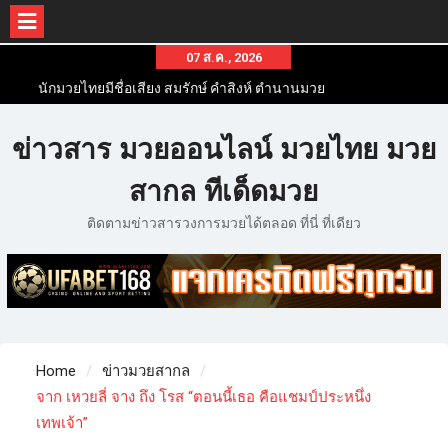
07 ส.ค., 2026
นักมวยไทยมีชื่อเสียง สมรักษ์ คำสิงห์ ตำนานมวย
สากลสมัครเล่นไทย
นักมวยไทยชื่อดัง สุดยอดนักมวยไทยที่ดังไปทั่วโลก
ข่าวสาร มวยออนไลน์ มวยไทย มวย
ข่าวมวยไทยโครตฮอต เว็บข่าวมวยในทุกๆแวดวงมี
ข่าวสารวงการมวยมากมาย
สากล ทีเด็ดมวย
ติดตามข่าวสารวงการมวยได้ตลอด ที่นี่ ที่เดียว
Home
ข่าวมวยสากล
จาก เหวยลี่ จาง ถึง โรส “ตอนนี้เธอ คือแชมป์ประหนึ่ง
เทพเจ้า”