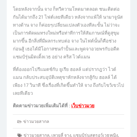
โดยหลังจากนั้น จาง ก็ทวีความโหดมาตลอด ชนะติดต่อ
กันได้มากถึง 21 ไฟต์เลยทีเดียว หลังจากแพ้ให้ นามาจูนัส
ทางด้าน จาง ก็ค่อยๆเปลี่ยนแปลงตัวเองทีละขั้น ไม่ว่าจะ
เป็นการตัดผมทรงใหม่หรือท่าทีการให้สัมภาษณ์ที่ดูสุขุม
มากขึ้น อีกสิ่งที่มีผลกระทบต่อ จาง ในไฟต์นั้นก็คือช่วง
ก่อนสู้ เธอได้มีโอกาสชนกำปั้นและพูดจาอวยพรกับอดีต
แชมป์รุ่นมิดเดิ้ลเวธ อย่าง คริส ไวด์แมน
ที่ต้องออกไปรีแมตช์กับ ยูเรีย ฮอลล์ แต่ปรากฎว่า ไวด์
แมน กลับประสบอุบัติเหตุขาหักหลังจากสู้กับ ฮอลล์ ได้
เพียง 17 วินาที ซึ่งเรื่องที่เกิดขึ้นทำให้ จาง ถึงกับไขว้เขวไป
เลยทีเดียว
ติดตามข่าวมวยเพิ่มเติมได้ที่ :
เว็บข่าวมวย
ข่าวมวยสากล
ข่าวมวยสากล
,
เหวยลี่ จาง
,
แชมป์รุ่นสตรอว์เวธหญิง
,