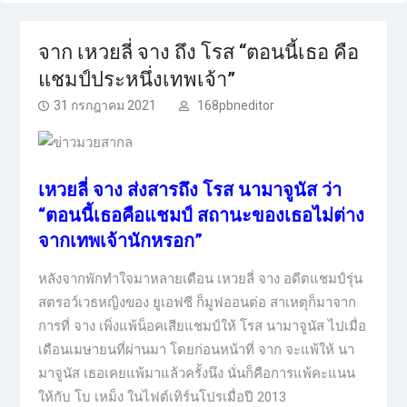
จาก เหวยลี่ จาง ถึง โรส “ตอนนี้เธอ คือ
แชมป์ประหนึ่งเทพเจ้า”
31 กรกฎาคม 2021
168pbneditor
เหวยลี่ จาง ส่งสารถึง โรส นามาจูนัส ว่า
“ตอนนี้เธอคือแชมป์ สถานะของเธอไม่ต่าง
จากเทพเจ้านักหรอก”
หลังจากพักทำใจมาหลายเดือน เหวยลี่ จาง อดีตแชมป์รุ่น
สตรอว์เวธหญิงของ ยูเอฟซี ก็มูฟออนต่อ สาเหตุก็มาจาก
การที่ จาง เพิ่งแพ้น็อคเสียแชมป์ให้ โรส นามาจูนัส ไปเมื่อ
เดือนเมษายนที่ผ่านมา โดยก่อนหน้าที่ จาก จะแพ้ให้ นา
มาจูนัส เธอเคยแพ้มาแล้วครั้งนึง นั่นก็คือการแพ้คะแนน
ให้กับ โบ เหม็ง ในไฟต์เทิร์นโปรเมื่อปี 2013