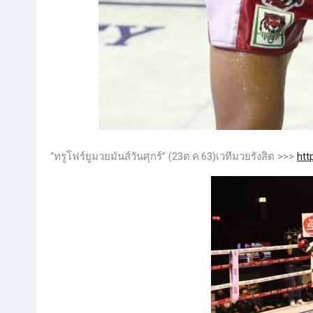
“ทรู​โฟร์ยู​มวย​มันส์​วัน​ศุกร์” (23​ต.ค.63)​เวทีมวย​รังสิต​ >>>
htt