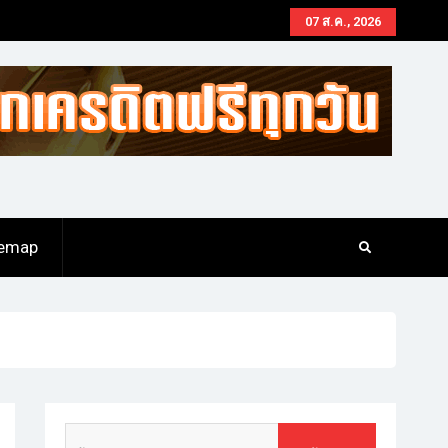
07 ส.ค., 2026
temap