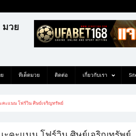
 มวย
ทย
ทีเด็ดมวย
ติดต่อ
เกี่ยวกับเรา
Si
นะคะแนน โฟร์วิน ศิษย์เจริญทรัพย์
ชนะคะแนน โฟร์วิน ศิษย์เจริญทรัพย์