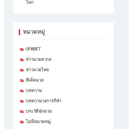
โลก
หมวดหมู่
UFABET
ข่าวมวยสากล
ข่าวมวยไทย
ทีเด็ดมวย
บทความ
บทความวงการกีฬา
ประวัตินักมวย
ไม่มีหมวดหมู่