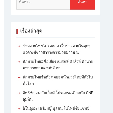
เรื่องล่าสุด
ข่าวมวยไทยโครตฮอต เว็บข่าวมวยในทุกๆ
แวดวงมีข่าวสารวงการมวยมากมาย
นักมวยไทยมีชื่อเสียง สมรักษ์ คำสิงห์ ตำนาน
มวยสากลสมัครเล่นไทย
นักมวยไทยชื่อดัง สุดยอดนักมวยไทยที่ดังไป
ทั่วโลก
สิทธิชัย เจอกับเอ็ดดี โปรแกรมเดือดศึก ONE
ลุมพินี
อิโนอูเอะ เตรียมบู๊ ฟูลตัน ในไฟต์ชิงแชมป์