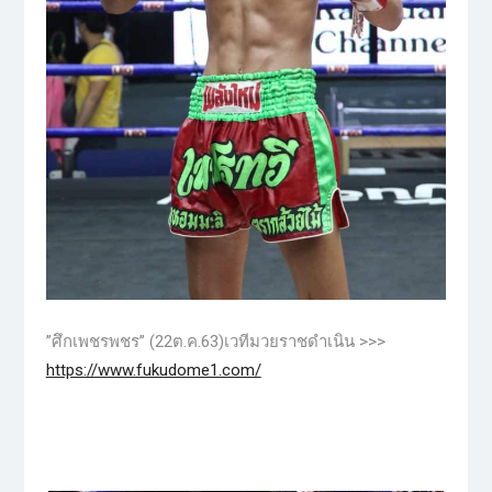
​”ศึก​เพชร​พ​ชร” (22ต.ค.63)​เวทีมวย​ราชดำเนิน​ >>>
https://www.fukudome1.com/