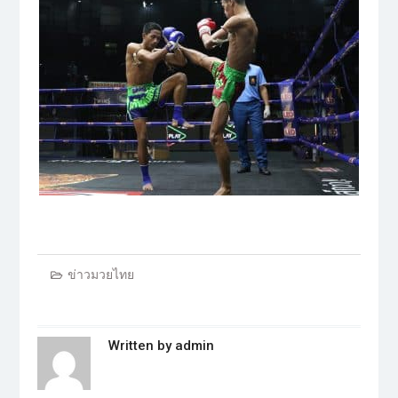
ข่าวมวยไทย
Written by
admin