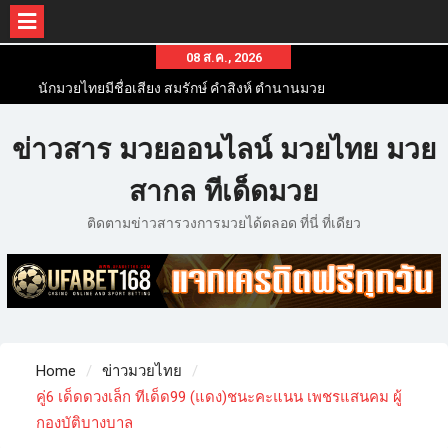
08 ส.ค., 2026
นักมวยไทยมีชื่อเสียง สมรักษ์ คำสิงห์ ตำนานมวย
สากลสมัครเล่นไทย
นักมวยไทยชื่อดัง สุดยอดนักมวยไทยที่ดังไปทั่วโลก
ข่าวสาร มวยออนไลน์ มวยไทย มวย
ข่าวมวยไทยโครตฮอต เว็บข่าวมวยในทุกๆแวดวงมี
ข่าวสารวงการมวยมากมาย
สากล ทีเด็ดมวย
ติดตามข่าวสารวงการมวยได้ตลอด ที่นี่ ที่เดียว
Home
ข่าวมวยไทย
คู่6 เด็ดดวงเล็ก ทีเด็ด99 (แดง)​ชนะคะแนน​ เพชรแสนคม ผู้
กองบัติบางบาล