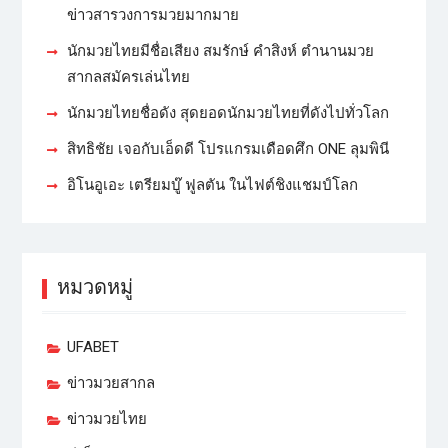
ข่าวสารวงการมวยมากมาย
นักมวยไทยมีชื่อเสียง สมรักษ์ คำสิงห์ ตำนานมวย
สากลสมัครเล่นไทย
นักมวยไทยชื่อดัง สุดยอดนักมวยไทยที่ดังไปทั่วโลก
สิทธิชัย เจอกับเอ็ดดี โปรแกรมเดือดศึก ONE ลุมพินี
อิโนอูเอะ เตรียมบู๊ ฟูลตัน ในไฟต์ชิงแชมป์โลก
หมวดหมู่
UFABET
ข่าวมวยสากล
ข่าวมวยไทย