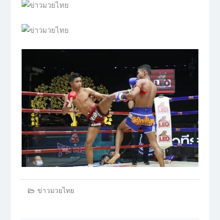
ข่าวมวยไทย