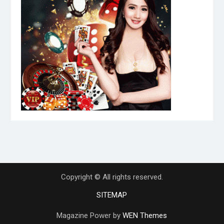
Copyright © All rights reserved.
SITEMAP
Magazine Power by
WEN Themes