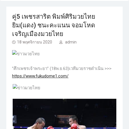
คู่5 เพชรสาริต พิมพ์ศิริมวยไทย
ยิม(แดง)​ ชนะคะแนน​ จอมโหด
เจริญเมืองมวยไทย
18 พฤศจิกายน 2020
admin
​”ศึก​เพชร​เจ้าพระยา” (18พ.ย.63)เวทีมวย​ราชดำเนิน​ >>>
https://www.fukudome1.com/