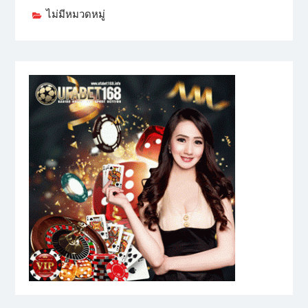
ไม่มีหมวดหมู่