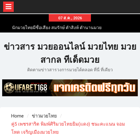
07 ส.ค., 2026
นักมวยไทยมีชื่อเสียง สมรักษ์ คำสิงห์ ตำนานมวย
สากลสมัครเล่นไทย
นักมวยไทยชื่อดัง สุดยอดนักมวยไทยที่ดังไปทั่วโลก
ข่าวสาร มวยออนไลน์ มวยไทย มวย
ข่าวมวยไทยโครตฮอต เว็บข่าวมวยในทุกๆแวดวงมี
ข่าวสารวงการมวยมากมาย
สากล ทีเด็ดมวย
ติดตามข่าวสารวงการมวยได้ตลอด ที่นี่ ที่เดียว
Home
ข่าวมวยไทย
คู่5 เพชรสาริต พิมพ์ศิริมวยไทยยิม(แดง)​ ชนะคะแนน​ จอม
โหด เจริญเมืองมวยไทย