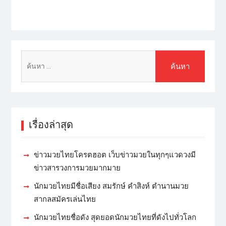
เรื่องล่าสุด
ข่าวมวยไทยโครตฮอต เว็บข่าวมวยในทุกๆแวดวงมี
ข่าวสารวงการมวยมากมาย
นักมวยไทยมีชื่อเสียง สมรักษ์ คำสิงห์ ตำนานมวย
สากลสมัครเล่นไทย
นักมวยไทยชื่อดัง สุดยอดนักมวยไทยที่ดังไปทั่วโลก