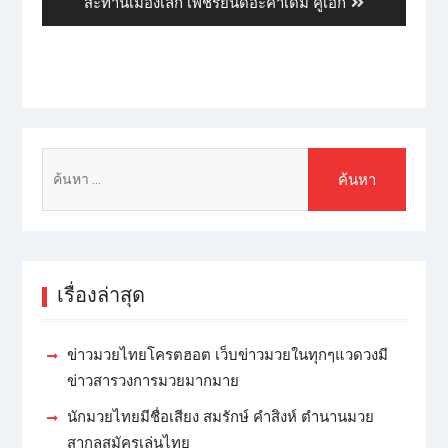
สะท้าน​เมือง​เล็ก​ เพชร​ยินดี​อะคาเด​มี่​ คู่เอก
เรื่องล่าสุด
ข่าวมวยไทยโครตฮอต เว็บข่าวมวยในทุกๆแวดวงมี
ข่าวสารวงการมวยมากมาย
นักมวยไทยมีชื่อเสียง สมรักษ์ คำสิงห์ ตำนานมวย
สากลสมัครเล่นไทย