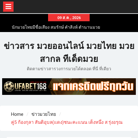
09 ส.ค., 2026
นักมวยไทยมีชื่อเสียง สมรักษ์ คำสิงห์ ตำนานมวย
สากลสมัครเล่นไทย
นักมวยไทยชื่อดัง สุดยอดนักมวยไทยที่ดังไปทั่วโลก
ข่าวสาร มวยออนไลน์ มวยไทย มวย
ข่าวมวยไทยโครตฮอต เว็บข่าวมวยในทุกๆแวดวงมี
ข่าวสารวงการมวยมากมาย
สากล ทีเด็ดมวย
ติดตามข่าวสารวงการมวยได้ตลอด ที่นี่ ที่เดียว
Home
ข่าวมวยไทย
คู่5 ก้องกุลา​ สันติ​อุบล(แดง)​ชนะ​คะแนน​ เต็งหนึ่ง​ ส.รุ่งอรุณ