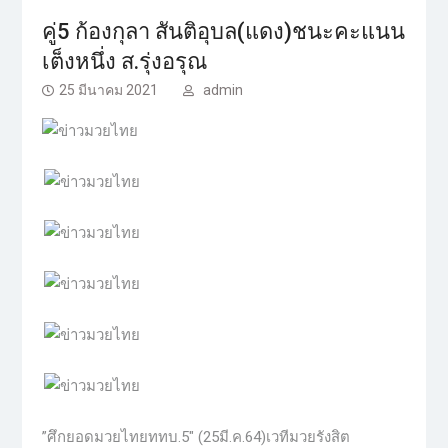
คู่5 ก้องกุลา​ สันติ​อุบล(แดง)​ชนะ​คะแนน​
เต็งหนึ่ง​ ส.รุ่งอรุณ
25 มีนาคม 2021
admin
​”ศึก​ยอด​มวย​ไทย​ท​ทบ.5″ (25มี.ค.64)เวทีมวย​รังสิต​