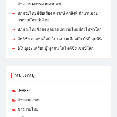
ข่าวสารวงการมวยมากมาย
นักมวยไทยมีชื่อเสียง สมรักษ์ คำสิงห์ ตำนานมวย
สากลสมัครเล่นไทย
นักมวยไทยชื่อดัง สุดยอดนักมวยไทยที่ดังไปทั่วโลก
สิทธิชัย เจอกับเอ็ดดี โปรแกรมเดือดศึก ONE ลุมพินี
อิโนอูเอะ เตรียมบู๊ ฟูลตัน ในไฟต์ชิงแชมป์โลก
หมวดหมู่
UFABET
ข่าวมวยสากล
ข่าวมวยไทย