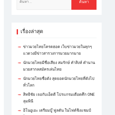
เรื่องล่าสุด
ข่าวมวยไทยโครตฮอต เว็บข่าวมวยในทุกๆ
แวดวงมีข่าวสารวงการมวยมากมาย
นักมวยไทยมีชื่อเสียง สมรักษ์ คำสิงห์ ตำนาน
มวยสากลสมัครเล่นไทย
นักมวยไทยชื่อดัง สุดยอดนักมวยไทยที่ดังไป
ทั่วโลก
สิทธิชัย เจอกับเอ็ดดี โปรแกรมเดือดศึก ONE
ลุมพินี
อิโนอูเอะ เตรียมบู๊ ฟูลตัน ในไฟต์ชิงแชมป์