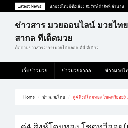
Latest News:
นักมวยไทยมีชื่อเสียง สมรักษ์ คำสิงห์ ตำนาน
มวยสากลสมัครเล่นไทย
นักมวยไทยชื่อดัง สุดยอดนักมวยไทยที่ดังไป
ข่าวสาร มวยออนไลน์ มวยไทย
ทั่วโลก
ข่าวมวยไทยโครตฮอต เว็บข่าวมวยในทุกๆ
สากล ทีเด็ดมวย
แวดวงมีข่าวสารวงการมวยมากมาย
ติดตามข่าวสารวงการมวยได้ตลอด ที่นี่ ที่เดียว
เว็บข่าวมวย
ข่าวมวยสากล
ข่าวมวยไ
Home
ข่าวมวยไทย
คู่4 สิงห์โดมทอง โชคทวีออย(
คู่4 สิงห์โดมทอง โชคทวีออ