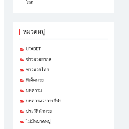
โลก
หมวดหมู่
UFABET
ข่าวมวยสากล
ข่าวมวยไทย
ทีเด็ดมวย
บทความ
บทความวงการกีฬา
ประวัตินักมวย
ไม่มีหมวดหมู่