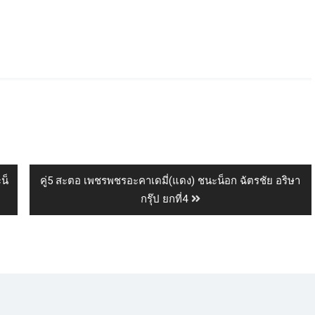
น็
คู่5 สะตอ เพชรพชรอะคาเดมี่(แดง)​ ชนะน็อก ฉัตรชัย อริษา
กรุ๊ป ยก​ที่​4