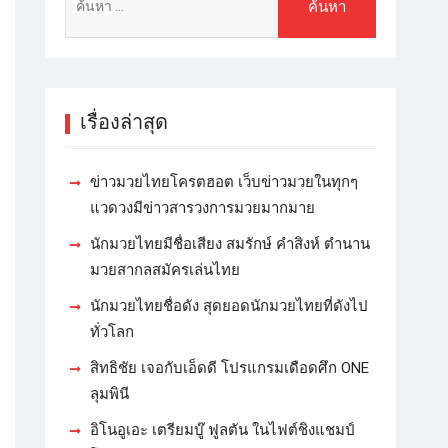
เรื่องล่าสุด
ข่าวมวยไทยโครตฮอต เว็บข่าวมวยในทุกๆ
แวดวงมีข่าวสารวงการมวยมากมาย
นักมวยไทยมีชื่อเสียง สมรักษ์ คำสิงห์ ตำนาน
มวยสากลสมัครเล่นไทย
นักมวยไทยชื่อดัง สุดยอดนักมวยไทยที่ดังไป
ทั่วโลก
สิทธิชัย เจอกับเอ็ดดี โปรแกรมเดือดศึก ONE
ลุมพินี
อิโนอูเอะ เตรียมบู๊ ฟูลตัน ในไฟต์ชิงแชมป์