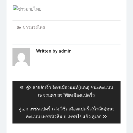
ข่าวมวยไทย
Written by
admin
คู่2 สายลับจิ๋ว จิตรเมืองนนท์​(แดง)​ ชนะคะแนน
เพชรนคร สจ.วิชิตเมืองแปดริ้ว
คู่เอก เพชรแปดริ้ว สจ.วิชิตเมืองแปดริ้ว(น้ำเงิน)​ชนะ​
คะแนน​ เพชรหัวหิน ป.เพชรไข่แก้ว​ คู่เอก​