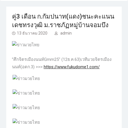
คู่3 เดือน ก.กัมปนาท​(แดง)​ชนะคะแนน
เดชทรงวุฒิ ม.ราชภัฏ​หมู่บ้าน​จอมบึง
13 ธันวาคม 2020
admin
​”ศึก​จิตร​เมือง​นนท์Gmm25″ (12ธ.ค.63)เวทีมวย​จิตร​เมือง​
นนท์​(อ​ตก.3)​ >>>
https://www.fukudome1.com/