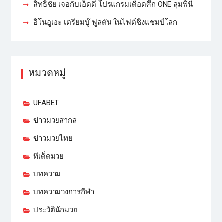
สิทธิชัย เจอกับเอ็ดดี โปรแกรมเดือดศึก ONE ลุมพินี
อิโนอูเอะ เตรียมบู๊ ฟูลตัน ในไฟต์ชิงแชมป์โลก
หมวดหมู่
UFABET
ข่าวมวยสากล
ข่าวมวยไทย
ทีเด็ดมวย
บทความ
บทความวงการกีฬา
ประวัตินักมวย