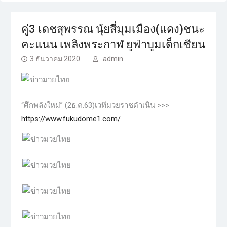
คู่3 เดชสุพรรณ นุ้ยสี่มุมเมือง(แดง)​ชนะ
คะแนน เพลิงพระกาฬ ยูฟ่าบูมเด็กเซียน
3 ธันวาคม 2020
admin
“ศึก​พลัง​ใหม่” (2ธ.ค.63)เวทีมวย​ราชดำเนิน​ >>>
https://www.fukudome1.com/