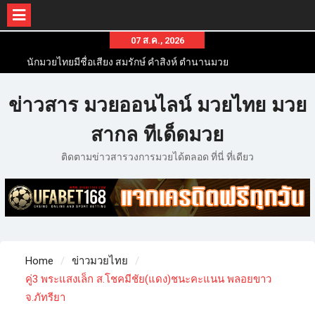
07 ส.ค., 2026
นักมวยไทยมีชื่อเสียง สมรักษ์ คำสิงห์ ตำนานมวย
สากลสมัครเล่นไทย
นักมวยไทยชื่อดัง สุดยอดนักมวยไทยที่ดังไปทั่วโลก
ข่าวสาร มวยออนไลน์ มวยไทย มวย
ข่าวมวยไทยโครตฮอต เว็บข่าวมวยในทุกๆแวดวงมี
ข่าวสารวงการมวยมากมาย
สากล ทีเด็ดมวย
ติดตามข่าวสารวงการมวยได้ตลอด ที่นี่ ที่เดียว
Home
ข่าวมวยไทย
คู่3 พระแส​งเล็ก​ ส.โชค​มีชัย​(แดง)​ชนะ​คะแนน​ พลอยขาว​
จ.ภัทรียา​