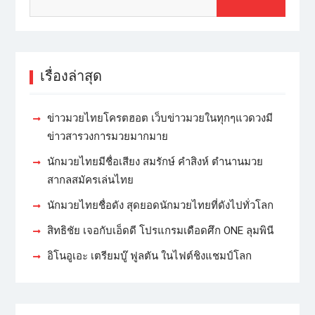
เรื่องล่าสุด
ข่าวมวยไทยโครตฮอต เว็บข่าวมวยในทุกๆแวดวงมี
ข่าวสารวงการมวยมากมาย
นักมวยไทยมีชื่อเสียง สมรักษ์ คำสิงห์ ตำนานมวย
สากลสมัครเล่นไทย
นักมวยไทยชื่อดัง สุดยอดนักมวยไทยที่ดังไปทั่วโลก
สิทธิชัย เจอกับเอ็ดดี โปรแกรมเดือดศึก ONE ลุมพินี
อิโนอูเอะ เตรียมบู๊ ฟูลตัน ในไฟต์ชิงแชมป์โลก