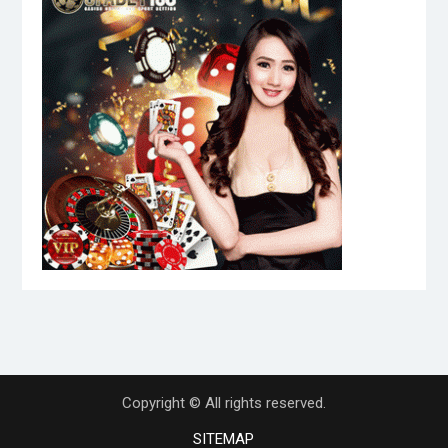
Copyright © All rights reserved.
SITEMAP