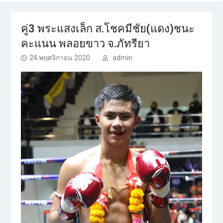
คู่3 พระแส​งเล็ก​ ส.โชค​มีชัย​(แดง)​ชนะ​
คะแนน​ พลอยขาว​ จ.ภัทรียา​
24 พฤศจิกายน 2020
admin