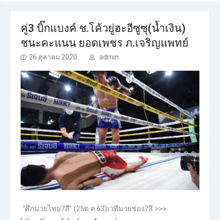
คู่3 บิ๊กแบงค์ ช.โค้วยู่ฮะอีซูซุ​(น้ำเงิน)​
ชนะ​คะแนน​ ยอด​เพชร​ ภ.เจริญ​แพทย์
26 ตุลาคม 2020
admin
​ “ศึก​มวยไทย​7​สี” (25ต.ค.63)เวทีมวย​ช่อง​7​สี​ >>>