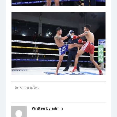
ข่าวมวยไทย
Written by
admin