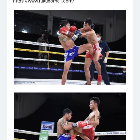
https://www.fukudome1.com/