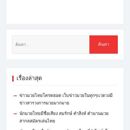
เรื่องล่าสุด
ข่าวมวยไทยโครตฮอต เว็บข่าวมวยในทุกๆแวดวงมี
ข่าวสารวงการมวยมากมาย
นักมวยไทยมีชื่อเสียง สมรักษ์ คำสิงห์ ตำนานมวย
สากลสมัครเล่นไทย