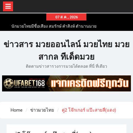
07 ส.ค., 2026
นักมวยไทยมีชื่อเสียง สมรักษ์ คำสิงห์ ตำนานมวย
สากลสมัครเล่นไทย
นักมวยไทยชื่อดัง สุดยอดนักมวยไทยที่ดังไปทั่วโลก
ข่าวสาร มวยออนไลน์ มวยไทย มวย
ข่าวมวยไทยโครตฮอต เว็บข่าวมวยในทุกๆแวดวงมี
ข่าวสารวงการมวยมากมาย
สากล ทีเด็ดมวย
ติดตามข่าวสารวงการมวยได้ตลอด ที่นี่ ที่เดียว
Home
ข่าวมวยไทย
คู่2 โจ๊กเกอร์ แป๊ะสายสี่(แดง)