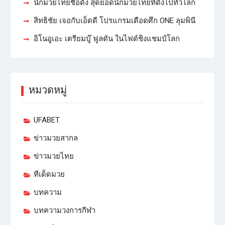
นักมวยไทยชื่อดัง สุดยอดนักมวยไทยที่ดังไปทั่วโลก
สิทธิชัย เจอกับเอ็ดดี โปรแกรมเดือดศึก ONE ลุมพินี
อิโนอูเอะ เตรียมบู๊ ฟูลตัน ในไฟต์ชิงแชมป์โลก
หมวดหมู่
UFABET
ข่าวมวยสากล
ข่าวมวยไทย
ทีเด็ดมวย
บทความ
บทความวงการกีฬา