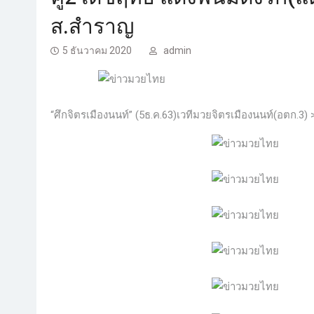
ส.สำราญ​
5 ธันวาคม 2020
admin
“ศึก​จิตร​เมือง​นนท์” (5ธ.ค.63)เวทีมวย​จิตร​เมือง​นนท์​(อ​ตก.3)​