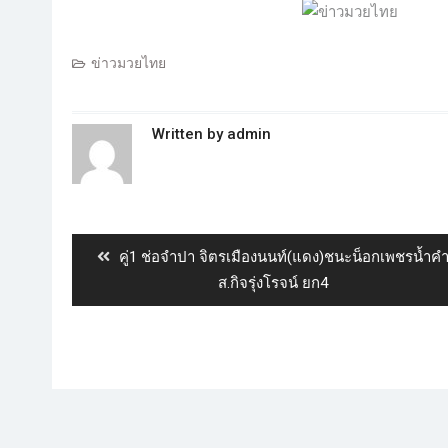
ข่าวมวยไทย
Written by
admin
คู่1 ช่อจำปา จิตรเมืองนนท์(แดง)​ชนะน็อกเพชรน้ำค
ส.กิจรุ่งโรจน์​ ยก4​