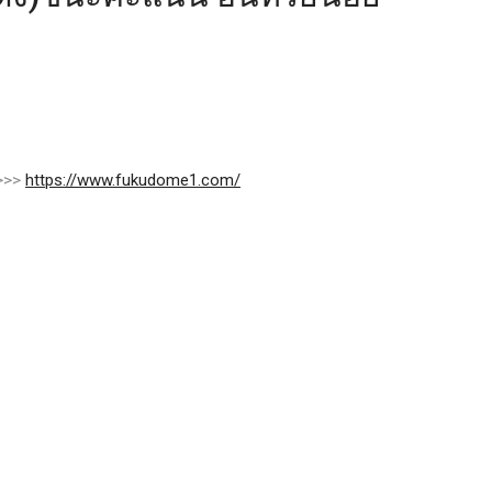
 >>>
https://www.fukudome1.com/