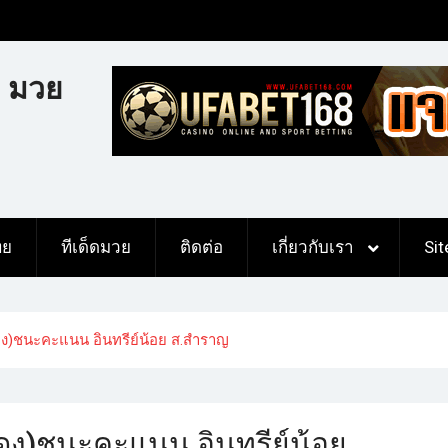
 มวย
ทย
ทีเด็ดมวย
ติดต่อ
เกี่ยวกับเรา
Si
ดง)​ชนะคะแนน อินทรีย์น้อย ส.สำราญ​
ดง)​ชนะคะแนน อินทรีย์น้อย