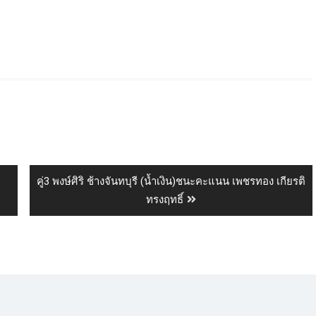
ำ
คู่3 พงษ์ศิริ ช้างจันทบุรี (น้ำเงิน)​ชนะ​คะแนน​ เพชร​ทอง​ เกียรติ​
ทรง​ฤทธิ์