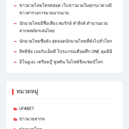
ข่าวมวยไทยโครตฮอต เว็บข่าวมวยในทุกๆแวดวงมี
ข่าวสารวงการมวยมากมาย
นักมวยไทยมีชื่อเสียง สมรักษ์ คำสิงห์ ตำนานมวย
สากลสมัครเล่นไทย
นักมวยไทยชื่อดัง สุดยอดนักมวยไทยที่ดังไปทั่วโลก
สิทธิชัย เจอกับเอ็ดดี โปรแกรมเดือดศึก ONE ลุมพินี
อิโนอูเอะ เตรียมบู๊ ฟูลตัน ในไฟต์ชิงแชมป์โลก
หมวดหมู่
UFABET
ข่าวมวยสากล