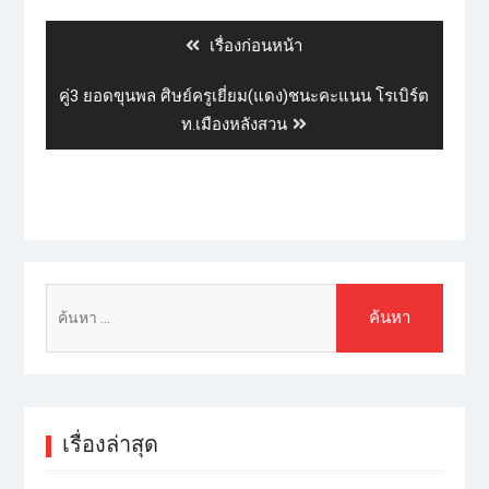
เรื่องก่อนหน้า
คู่3 ยอดขุนพล ศิษย์ครูเยี่ยม(แดง)​ชนะคะแนน โรเบิร์ต
ท.เมืองหลังสวน
เรื่องล่าสุด