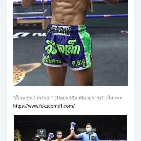
“ศึก​เพชร​เจ้าพระยา” (15ต.ค.63)เวทีมวย​ราชดำเนิน​ >>>
https://www.fukudome1.com/