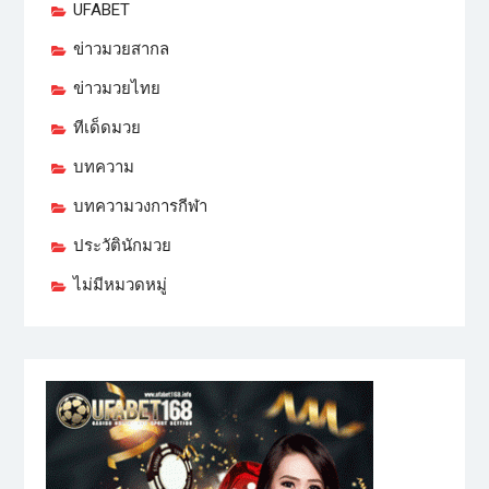
UFABET
ข่าวมวยสากล
ข่าวมวยไทย
ทีเด็ดมวย
บทความ
บทความวงการกีฬา
ประวัตินักมวย
ไม่มีหมวดหมู่