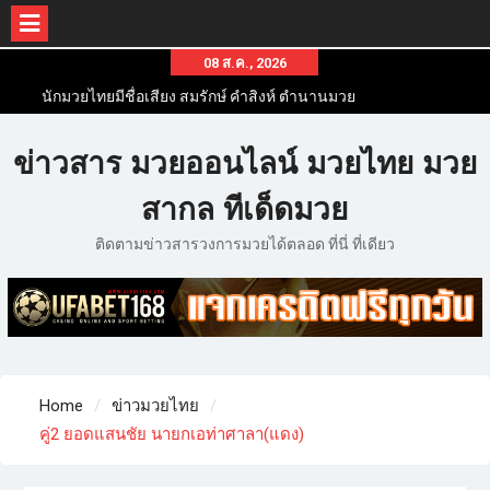
08 ส.ค., 2026
นักมวยไทยมีชื่อเสียง สมรักษ์ คำสิงห์ ตำนานมวย
สากลสมัครเล่นไทย
นักมวยไทยชื่อดัง สุดยอดนักมวยไทยที่ดังไปทั่วโลก
ข่าวสาร มวยออนไลน์ มวยไทย มวย
ข่าวมวยไทยโครตฮอต เว็บข่าวมวยในทุกๆแวดวงมี
ข่าวสารวงการมวยมากมาย
สากล ทีเด็ดมวย
ติดตามข่าวสารวงการมวยได้ตลอด ที่นี่ ที่เดียว
Home
ข่าวมวยไทย
คู่2 ยอดแสนชัย นายกเอท่าศาลา(แดง)