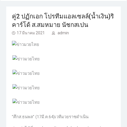
คู่2 ปฏัก​เอก​ โปรทีมแอลเซลล์(น้ำเงิน)​ริ
คาร์โด้​ ส.สมหมาย​ นัชกสเปน
17 มีนาคม 2021
admin
​”ศึก​ส.ธนพล” (17มี.ค.64)เวทีมวย​ราชดำเนิน​