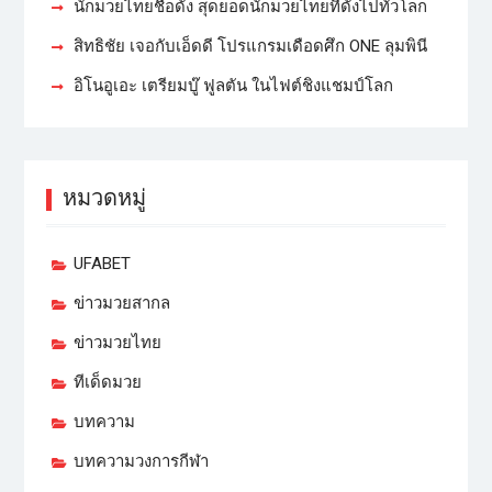
นักมวยไทยชื่อดัง สุดยอดนักมวยไทยที่ดังไปทั่วโลก
สิทธิชัย เจอกับเอ็ดดี โปรแกรมเดือดศึก ONE ลุมพินี
อิโนอูเอะ เตรียมบู๊ ฟูลตัน ในไฟต์ชิงแชมป์โลก
หมวดหมู่
UFABET
ข่าวมวยสากล
ข่าวมวยไทย
ทีเด็ดมวย
บทความ
บทความวงการกีฬา