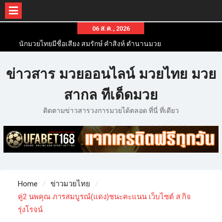
06 ส.ค., 2026
นักมวยไทยมีชื่อเสียง สมรักษ์ คำสิงห์ ตำนานมวย
สากลสมัครเล่นไทย
นักมวยไทยชื่อดัง สุดยอดนักมวยไทยที่ดังไปทั่วโลก
ข่าวสาร มวยออนไลน์ มวยไทย มวย
ข่าวมวยไทยโครตฮอต เว็บข่าวมวยในทุกๆแวดวงมี
ข่าวสารวงการมวยมากมาย
สากล ทีเด็ดมวย
ติดตามข่าวสารวงการมวยได้ตลอด ที่นี่ ที่เดียว
Home
ข่าวมวยไทย
คู่2 นพคุณ​ ภารสมบูรณ์​(แดง)​ชนะ​คะแนน​ เว็บไซต์​ ส.กิจ​
รุ่งโรจน์​