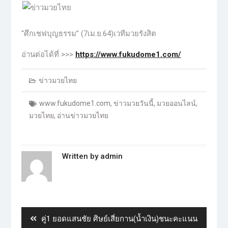
“ศึก​เชฟบุญธรรม” (7เม.ย.64)เวทีมวย​รังสิต​
อ่านต่อได้ที่ >>>
https://www.fukudome1.com/
ข่าวมวยไทย
www.fukudome1.com
,
ข่าวมวยวันนี้
,
มวยออนไลน์
,
มวยไทย
,
อ่านข่าวมวยไทย
Written by
admin
คู่1 ยอดแสนชัย​ ศิษย์​เสี่ย​กาน(น้ำเงิน)​ชนะ​คะแนน​