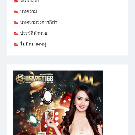
ทีเด็ดมวย
บทความ
บทความวงการกีฬา
ประวัตินักมวย
ไม่มีหมวดหมู่