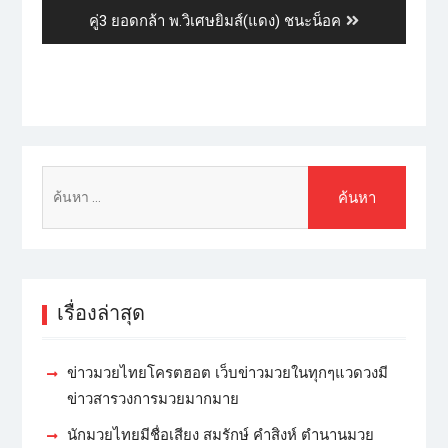
คู่3 ยอดกล้า พ.วิเศษยิมส์(แดง) ชนะน็อค
เรื่องล่าสุด
ข่าวมวยไทยโครตฮอต เว็บข่าวมวยในทุกๆแวดวงมี
ข่าวสารวงการมวยมากมาย
นักมวยไทยมีชื่อเสียง สมรักษ์ คำสิงห์ ตำนานมวย