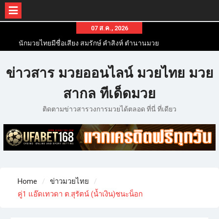
07 ส.ค., 2026
นักมวยไทยมีชื่อเสียง สมรักษ์ คำสิงห์ ตำนานมวย
สากลสมัครเล่นไทย
นักมวยไทยชื่อดัง สุดยอดนักมวยไทยที่ดังไปทั่วโลก
ข่าวสาร มวยออนไลน์ มวยไทย มวย
ข่าวมวยไทยโครตฮอต เว็บข่าวมวยในทุกๆแวดวงมี
ข่าวสารวงการมวยมากมาย
สากล ทีเด็ดมวย
ติดตามข่าวสารวงการมวยได้ตลอด ที่นี่ ที่เดียว
Home
ข่าวมวยไทย
คู่1 แอ๊ดเทวดา ต.สุรัตน์ (น้ำเงิน)​ชนะ​น็อก​