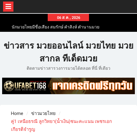
06 ส.ค., 2026
นักมวยไทยมีชื่อเสียง สมรักษ์ คำสิงห์ ตำนานมวย
สากลสมัครเล่นไทย
นักมวยไทยชื่อดัง สุดยอดนักมวยไทยที่ดังไปทั่วโลก
ข่าวสาร มวยออนไลน์ มวยไทย มวย
ข่าวมวยไทยโครตฮอต เว็บข่าวมวยในทุกๆแวดวงมี
ข่าวสารวงการมวยมากมาย
สากล ทีเด็ดมวย
ติดตามข่าวสารวงการมวยได้ตลอด ที่นี่ ที่เดียว
Home
ข่าวมวยไทย
คู่1 เหนือ​ธรณี​ ลูก​วิทยา​(น้ำเงิน)​ชนะ​คะแนน​ เพชร​เอก​
เกียรติ​จำรูญ​