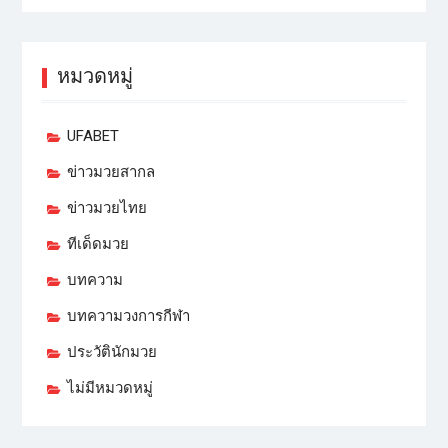
หมวดหมู่
UFABET
ข่าวมวยสากล
ข่าวมวยไทย
ทีเด็ดมวย
บทความ
บทความวงการกีฬา
ประวัตินักมวย
ไม่มีหมวดหมู่