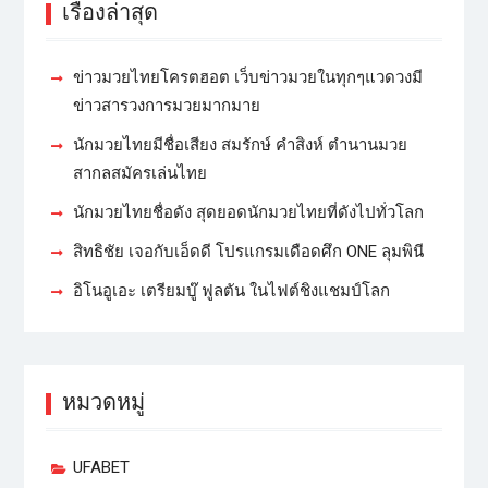
เรื่องล่าสุด
ข่าวมวยไทยโครตฮอต เว็บข่าวมวยในทุกๆแวดวงมี
ข่าวสารวงการมวยมากมาย
นักมวยไทยมีชื่อเสียง สมรักษ์ คำสิงห์ ตำนานมวย
สากลสมัครเล่นไทย
นักมวยไทยชื่อดัง สุดยอดนักมวยไทยที่ดังไปทั่วโลก
สิทธิชัย เจอกับเอ็ดดี โปรแกรมเดือดศึก ONE ลุมพินี
อิโนอูเอะ เตรียมบู๊ ฟูลตัน ในไฟต์ชิงแชมป์โลก
หมวดหมู่
UFABET