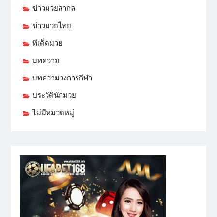
ข่าวมวยสากล
ข่าวมวยไทย
ทีเด็ดมวย
บทความ
บทความวงการกีฬา
ประวัตินักมวย
ไม่มีหมวดหมู่