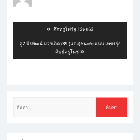
ศึกทรูโฟร์ยู 13พย63
คู่2 พีรพัฒน์ มวยเด็ด789 (แดง)​ชนะคะแนน เพชรรุ่ง
ศิษย์ครูโนช