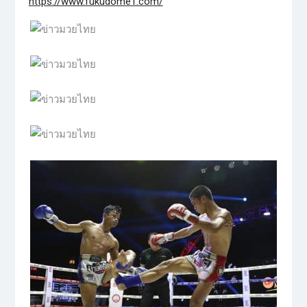
https://www.fukudome1.com/