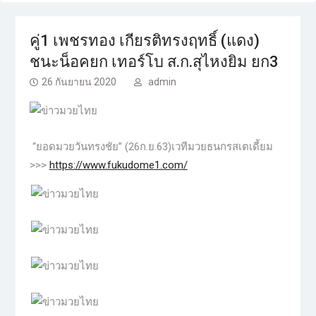
คู่1 เพชรทอง เกียรติทรงฤทธิ์ (แดง)​
ชนะน็อคยก​ เทอร์โบ ส.ก.สุไหงยิม​ ยก3
26 กันยายน 2020
admin
​ “ยอด​มว​ยวัน​ทรง​ชัย” (26ก.ย.63)เวทีมวย​ธ​นก​รส​เตเดี้ยม​
>>>
https://www.fukudome1.com/