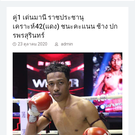
คู่1 เด่นมานี ราชประชานุ
เคราะห์42(แดง)​ ชนะคะแนน ช้าง ปก
รพรสุรินทร์​
23 ตุลาคม 2020
admin