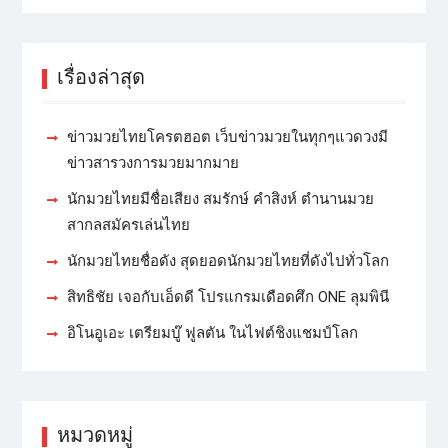
เรื่องล่าสุด
ข่าวมวยไทยโครตฮอต เว็บข่าวมวยในทุกๆแวดวงมี
ข่าวสารวงการมวยมากมาย
นักมวยไทยมีชื่อเสียง สมรักษ์ คำสิงห์ ตำนานมวย
สากลสมัครเล่นไทย
นักมวยไทยชื่อดัง สุดยอดนักมวยไทยที่ดังไปทั่วโลก
สิทธิชัย เจอกับเอ็ดดี โปรแกรมเดือดศึก ONE ลุมพินี
อิโนอูเอะ เตรียมบู๊ ฟูลตัน ในไฟต์ชิงแชมป์โลก
หมวดหมู่