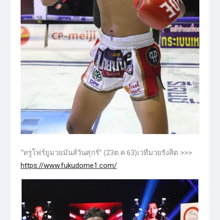
“ทรู​โฟร์ยู​มวย​มันส์​วัน​ศุกร์” (23ต.ค.63)​เวทีมวย​รังสิต​ >>>
https://www.fukudome1.com/