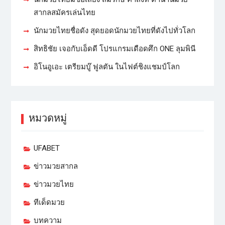
สากลสมัครเล่นไทย
นักมวยไทยชื่อดัง สุดยอดนักมวยไทยที่ดังไปทั่วโลก
สิทธิชัย เจอกับเอ็ดดี โปรแกรมเดือดศึก ONE ลุมพินี
อิโนอูเอะ เตรียมบู๊ ฟูลตัน ในไฟต์ชิงแชมป์โลก
หมวดหมู่
UFABET
ข่าวมวยสากล
ข่าวมวยไทย
ทีเด็ดมวย
บทความ