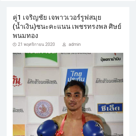
คู่1 เจริญ​ชัย​ เจ​พา​ว​เ​วอ​ร์รู​ฟ​ส​มุย​
(น้ำเงิน)​ชนะ​คะแนน​ เพชร​ทรงพล​ ศิษย์​
พนม​ทอง​
21 พฤศจิกายน 2020
admin