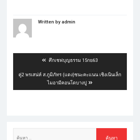
Written by
admin
ศึกเชฟบุญธรรม 15กย63
คู่2 พรเสน่ห์ ส.ภูมิภัทร (แดง)​ชนะคะแนน​ เชิงเนินเล็ก
ไมอามีคอนโดบางปู