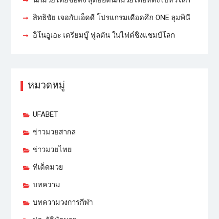
สิทธิชัย เจอกับเอ็ดดี โปรแกรมเดือดศึก ONE ลุมพินี
อิโนอูเอะ เตรียมบู๊ ฟูลตัน ในไฟต์ชิงแชมป์โลก
หมวดหมู่
UFABET
ข่าวมวยสากล
ข่าวมวยไทย
ทีเด็ดมวย
บทความ
บทความวงการกีฬา