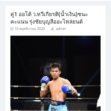
คู่1 ออโต้ ว.ทวีเกียรติ(น้ำเงิน)​ชนะ​
คะแนน​ รุ่ง​ชัย​บุญ​ลือ​อะไหล่​ยนต์
10 พฤศจิกายน 2020
admin