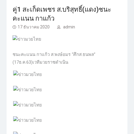
คู่1 สะเก็ดเพชร ส.บริสุทธิ์​(แดง)​​ชนะ
คะแนน กาแก้ว
17 ธันวาคม 2020
admin
​ชนะคะแนน กาแก้ว ส.พงษ์อมร “ศึก​ส.ธนพล”
(17ธ.ค.63)เวทีมวย​ราชดำเนิน​